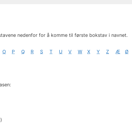
stavene nedenfor for å komme til første bokstav i navnet.
O
P
Q
R
S
T
U
V
W
X
Y
Z
Æ
Ø
asen:
1)