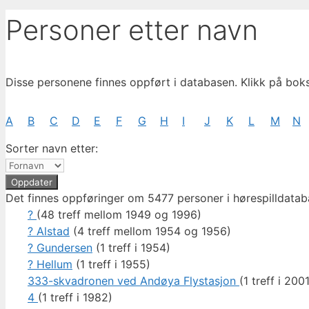
Personer etter navn
Disse personene finnes oppført i databasen. Klikk på bok
A
B
C
D
E
F
G
H
I
J
K
L
M
N
Sorter navn etter:
Det finnes oppføringer om 5477 personer i hørespilldatab
?
(48 treff mellom 1949 og 1996)
? Alstad
(4 treff mellom 1954 og 1956)
? Gundersen
(1 treff i 1954)
? Hellum
(1 treff i 1955)
333-skvadronen ved Andøya Flystasjon
(1 treff i 200
4
(1 treff i 1982)