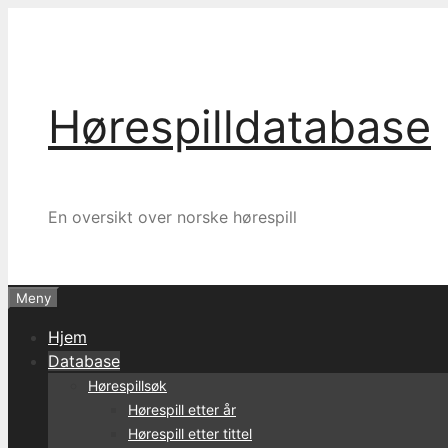
Hopp
til
innhold
Hørespilldatabase
En oversikt over norske hørespill
Meny
Hjem
Database
Hørespillsøk
Hørespill etter år
Hørespill etter tittel