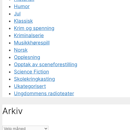
Humor
Jul
Klassisk
Krim og spenning
Kriminalserie
Musikkhørespill
Norsk
Opplesning
Opptak av sceneforestilling
Science Fiction
Skolekringkasting
Ukategorisert
Ungdommens radioteater
Arkiv
Arkiv