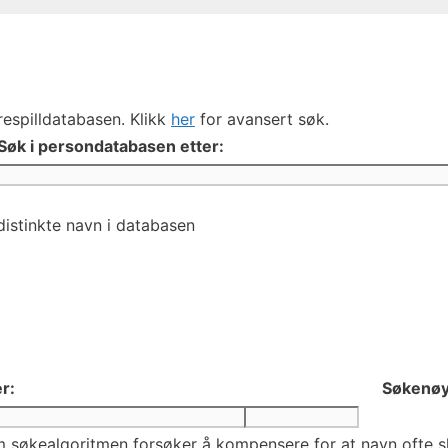
respilldatabasen. Klikk
her
for avansert søk.
Søk i persondatabasen etter:
distinkte navn i databasen
r:
Søkenøy
 søkealgoritmen forsøker å kompensere for at navn ofte skr