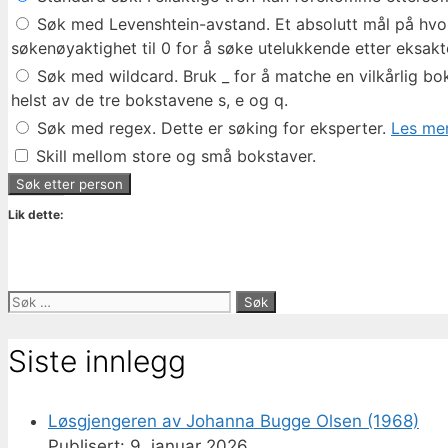
Søk med Levenshtein-avstand. Et absolutt mål på hvor 
søkenøyaktighet til 0 for å søke utelukkende etter eksakte
Søk med wildcard. Bruk _ for å matche en vilkårlig bok
helst av de tre bokstavene s, e og q.
Søk med regex. Dette er søking for eksperter.
Les mer
Skill mellom store og små bokstaver.
Lik dette:
Søk
etter:
Siste innlegg
Løsgjengeren av Johanna Bugge Olsen (1968)
9. januar 2026