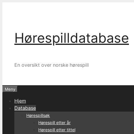
Hopp
til
innhold
Hørespilldatabase
En oversikt over norske hørespill
Meny
Hjem
Database
Hørespillsøk
Hørespill etter år
Hørespill etter tittel