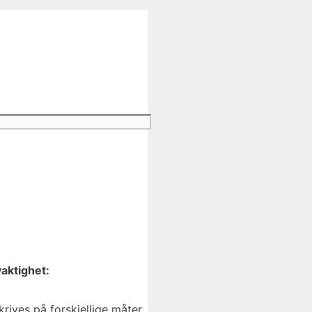
aktighet:
ives på forskjellige måter.