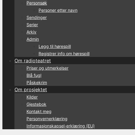
Personsøk
Personer etter navn
Sendinger
Serier
Arkiv
Admin
Legg til hørespill
Registrer info om hørespill
Om radioteatret
Priser og utmerkelser
Blå fugl
Påskekrim
Om prosjektet
Kilder
Gjestebok
Kontakt meg
Personvernerklæring
Informasjonskapsel-erklæring (EU)