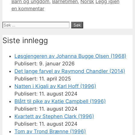
Kategorier
Barn og ungdom
,
Barnetimen
,
Norsk
Legg igjen
en kommentar
Søk
etter:
Siste innlegg
Løsgjengeren av Johanna Bugge Olsen (1968)
9. januar 2026
Det lange farvel av Raymond Chandler (2014)
11. april 2025
Natten i Kigali av Karl Hoff (1996)
11. august 2024
Blått til pike av Katie Campbell (1996)
11. august 2024
Kvartett av Stephen Clark (1996)
11. august 2024
Tom av Trond Brænne (1996)