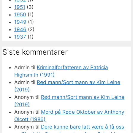
1951
(3)
1950
(1)
1949
(1)
1946
(2)
1937
(1)
Siste kommentarer
Admin
til
Kriminalforfatteren av Patricia
Highsmith (1991)
Admin
til
Rød mann/Sort mann av Kim Leine
(2019)
Anonym
til
Rød mann/Sort mann av Kim Leine
(2019)
Anonym
til
Mord på Røde Oktober av Anthony
Olcott (1986)
Anonym
til
Dere kunne bare latt være å få oss