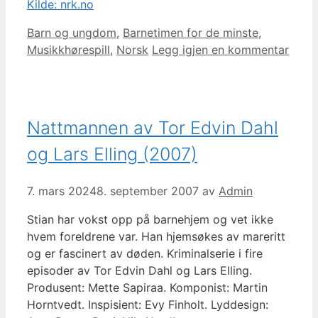
Kilde: nrk.no
Kategorier
Barn og ungdom
,
Barnetimen for de minste
,
Musikkhørespill
,
Norsk
Legg igjen en kommentar
Nattmannen av Tor Edvin Dahl
og Lars Elling (2007)
7. mars 2024
8. september 2007
av
Admin
Stian har vokst opp på barnehjem og vet ikke
hvem foreldrene var. Han hjemsøkes av mareritt
og er fascinert av døden. Kriminalserie i fire
episoder av Tor Edvin Dahl og Lars Elling.
Produsent: Mette Sapiraa. Komponist: Martin
Horntvedt. Inspisient: Evy Finholt. Lyddesign: