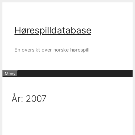
Hopp
til
innhold
Hørespilldatabase
En oversikt over norske hørespill
Meny
År:
2007