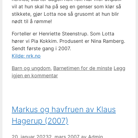
vil at hun skal ha på seg en genser som klør så
stikkete, gjør Lotta noe så grusomt at hun blir
nødt til å rømme!
Forteller er Henriette Steenstrup. Som Lotta
hører vi Pia Kokkim. Produsent er Nina Ramberg.
Sendt første gang i 2007.
Kilde: nrk.no
Kategorier
Barn og ungdom
,
Barnetimen for de minste
Legg
igjen en kommentar
Markus og havfruen av Klaus
Hagerup (2007)
20. januar 2023
2. mars 2007
av
Admin