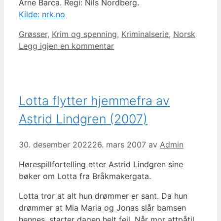
Arne Barca. Regi: Nils Nordberg.
Kilde: nrk.no
Kategorier
Grøsser
,
Krim og spenning
,
Kriminalserie
,
Norsk
Legg igjen en kommentar
Lotta flytter hjemmefra av
Astrid Lindgren (2007)
30. desember 2022
26. mars 2007
av
Admin
Hørespillfortelling etter Astrid Lindgren sine
bøker om Lotta fra Bråkmakergata.
Lotta tror at alt hun drømmer er sant. Da hun
drømmer at Mia Maria og Jonas slår bamsen
hennes, starter dagen helt feil. Når mor attpåtil