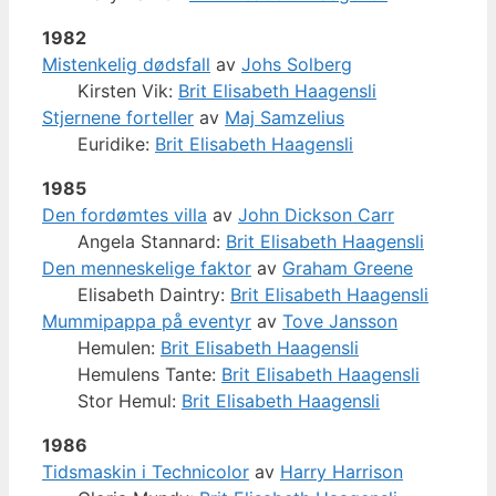
1982
Mistenkelig dødsfall
av
Johs Solberg
Kirsten Vik:
Brit Elisabeth Haagensli
Stjernene forteller
av
Maj Samzelius
Euridike:
Brit Elisabeth Haagensli
1985
Den fordømtes villa
av
John Dickson Carr
Angela Stannard:
Brit Elisabeth Haagensli
Den menneskelige faktor
av
Graham Greene
Elisabeth Daintry:
Brit Elisabeth Haagensli
Mummipappa på eventyr
av
Tove Jansson
Hemulen:
Brit Elisabeth Haagensli
Hemulens Tante:
Brit Elisabeth Haagensli
Stor Hemul:
Brit Elisabeth Haagensli
1986
Tidsmaskin i Technicolor
av
Harry Harrison