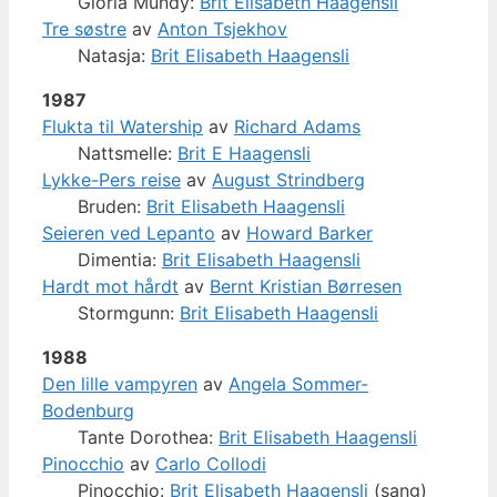
Gloria Mundy:
Brit Elisabeth Haagensli
Tre søstre
av
Anton Tsjekhov
Natasja:
Brit Elisabeth Haagensli
1987
Flukta til Watership
av
Richard Adams
Nattsmelle:
Brit E Haagensli
Lykke-Pers reise
av
August Strindberg
Bruden:
Brit Elisabeth Haagensli
Seieren ved Lepanto
av
Howard Barker
Dimentia:
Brit Elisabeth Haagensli
Hardt mot hårdt
av
Bernt Kristian Børresen
Stormgunn:
Brit Elisabeth Haagensli
1988
Den lille vampyren
av
Angela Sommer-
Bodenburg
Tante Dorothea:
Brit Elisabeth Haagensli
Pinocchio
av
Carlo Collodi
Pinocchio:
Brit Elisabeth Haagensli
(sang)