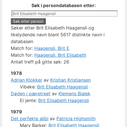
Søk i persondatabasen etter:
Søker etter Brit Elisabeth Haagensli og
likelydende navn blant 5617 distinkte navn i
databasen
Match for:
Haagensli, Brit E
Match for:
Haagensli, Brit Elisabeth
Antall treff på gitte søk: 26
1978
Adrian Klokker
av
Kristian Kristiansen
Vibeke:
Brit Elisabeth Haagensli
Døden i pæretreet
av
Klemens Bialek
Ei jente:
Brit Elisabeth Haagensli
1979
Det perfekte alibi
av
Patricia Highsmith
Mary Barker:
Brit Elisabeth Haagensli