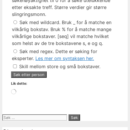
søkenøyaktighet til 0 for å søke utelukkende
etter eksakte treff. Større verdier gir større
slingringsmonn.
Søk med wildcard. Bruk _ for å matche en
vilkårlig bokstav. Bruk % for å matche mange
vilkårlige bokstaver. [seq] vil matche hvilket
som helst av de tre bokstavene s, e og q.
Søk med regex. Dette er søking for
eksperter.
Les mer om syntaksen her.
Skill mellom store og små bokstaver.
Lik dette:
Laster
inn...
Søk
etter: