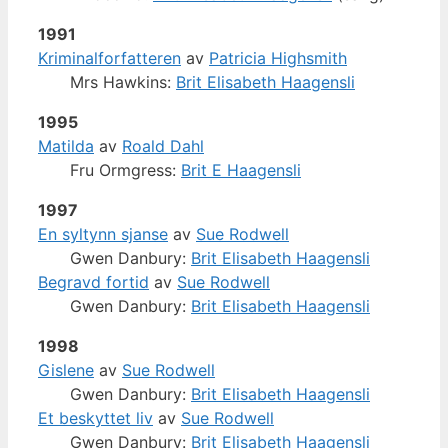
1991
Kriminalforfatteren
av
Patricia Highsmith
Mrs Hawkins:
Brit Elisabeth Haagensli
1995
Matilda
av
Roald Dahl
Fru Ormgress:
Brit E Haagensli
1997
En syltynn sjanse
av
Sue Rodwell
Gwen Danbury:
Brit Elisabeth Haagensli
Begravd fortid
av
Sue Rodwell
Gwen Danbury:
Brit Elisabeth Haagensli
1998
Gislene
av
Sue Rodwell
Gwen Danbury:
Brit Elisabeth Haagensli
Et beskyttet liv
av
Sue Rodwell
Gwen Danbury:
Brit Elisabeth Haagensli