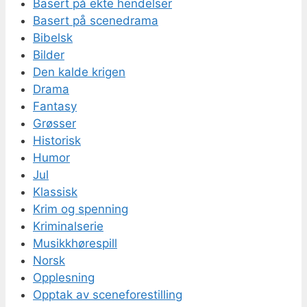
Basert på ekte hendelser
Basert på scenedrama
Bibelsk
Bilder
Den kalde krigen
Drama
Fantasy
Grøsser
Historisk
Humor
Jul
Klassisk
Krim og spenning
Kriminalserie
Musikkhørespill
Norsk
Opplesning
Opptak av sceneforestilling