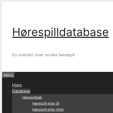
Hopp
til
innhold
Hørespilldatabase
En oversikt over norske hørespill
Meny
Hjem
Database
Hørespillsøk
Hørespill etter år
Hørespill etter tittel