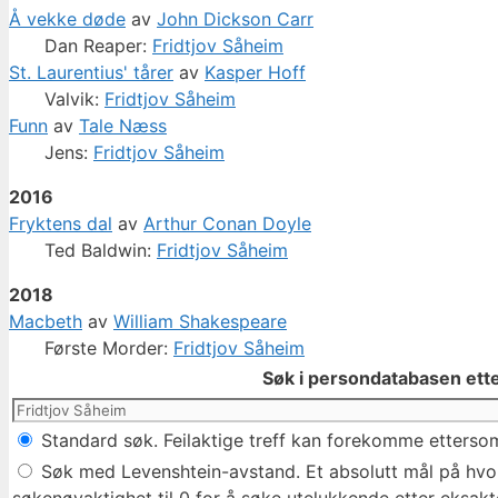
Å vekke døde
av
John Dickson Carr
Dan Reaper:
Fridtjov Såheim
St. Laurentius' tårer
av
Kasper Hoff
Valvik:
Fridtjov Såheim
Funn
av
Tale Næss
Jens:
Fridtjov Såheim
2016
Fryktens dal
av
Arthur Conan Doyle
Ted Baldwin:
Fridtjov Såheim
2018
Macbeth
av
William Shakespeare
Første Morder:
Fridtjov Såheim
Søk i persondatabasen ette
Standard søk. Feilaktige treff kan forekomme ettersom
Søk med Levenshtein-avstand. Et absolutt mål på hvor 