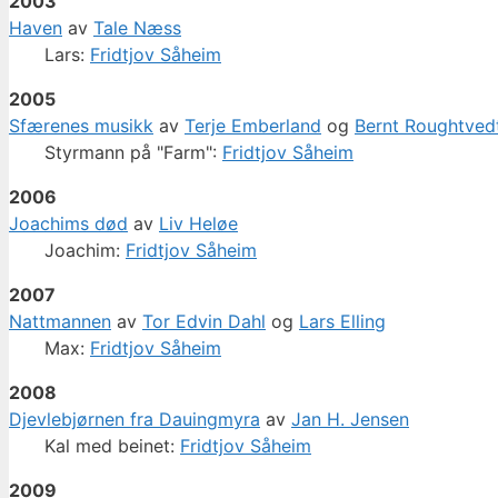
2003
Haven
av
Tale Næss
Lars:
Fridtjov Såheim
2005
Sfærenes musikk
av
Terje Emberland
og
Bernt Roughtved
Styrmann på "Farm":
Fridtjov Såheim
2006
Joachims død
av
Liv Heløe
Joachim:
Fridtjov Såheim
2007
Nattmannen
av
Tor Edvin Dahl
og
Lars Elling
Max:
Fridtjov Såheim
2008
Djevlebjørnen fra Dauingmyra
av
Jan H. Jensen
Kal med beinet:
Fridtjov Såheim
2009