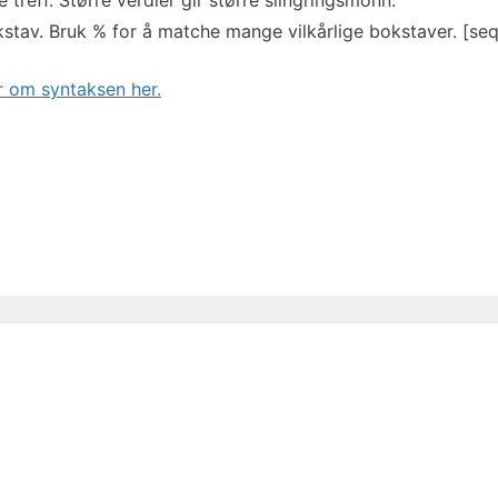
 treff. Større verdier gir større slingringsmonn.
stav. Bruk % for å matche mange vilkårlige bokstaver. [seq
 om syntaksen her.