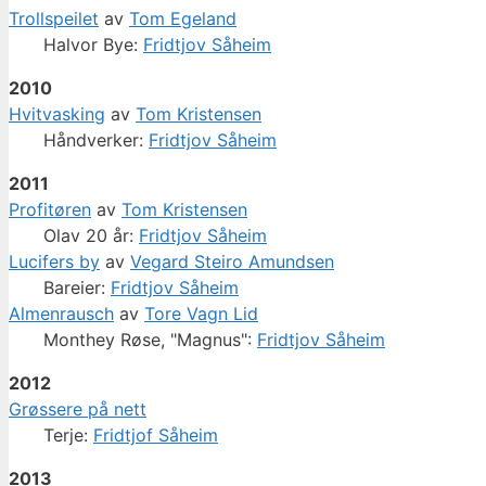
Trollspeilet
av
Tom Egeland
Halvor Bye:
Fridtjov Såheim
2010
Hvitvasking
av
Tom Kristensen
Håndverker:
Fridtjov Såheim
2011
Profitøren
av
Tom Kristensen
Olav 20 år:
Fridtjov Såheim
Lucifers by
av
Vegard Steiro Amundsen
Bareier:
Fridtjov Såheim
Almenrausch
av
Tore Vagn Lid
Monthey Røse, "Magnus":
Fridtjov Såheim
2012
Grøssere på nett
Terje:
Fridtjof Såheim
2013