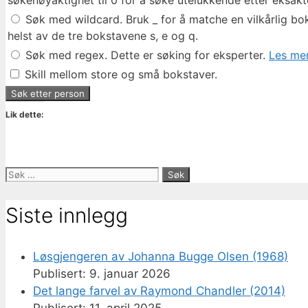
søkenøyaktighet til 0 for å søke utelukkende etter eksakte
Søk med wildcard. Bruk _ for å matche en vilkårlig bok
helst av de tre bokstavene s, e og q.
Søk med regex. Dette er søking for eksperter.
Les mer
Skill mellom store og små bokstaver.
Lik dette:
Søk
etter:
Siste innlegg
Løsgjengeren av Johanna Bugge Olsen (1968)
9. januar 2026
Det lange farvel av Raymond Chandler (2014)