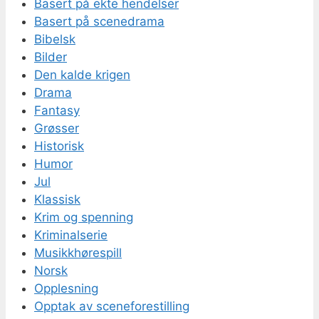
Basert på ekte hendelser
Basert på scenedrama
Bibelsk
Bilder
Den kalde krigen
Drama
Fantasy
Grøsser
Historisk
Humor
Jul
Klassisk
Krim og spenning
Kriminalserie
Musikkhørespill
Norsk
Opplesning
Opptak av sceneforestilling