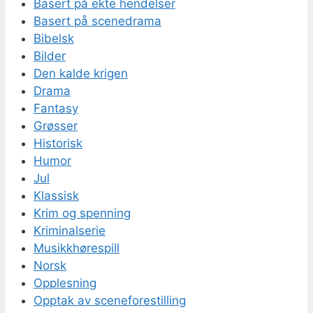
Basert på ekte hendelser
Basert på scenedrama
Bibelsk
Bilder
Den kalde krigen
Drama
Fantasy
Grøsser
Historisk
Humor
Jul
Klassisk
Krim og spenning
Kriminalserie
Musikkhørespill
Norsk
Opplesning
Opptak av sceneforestilling