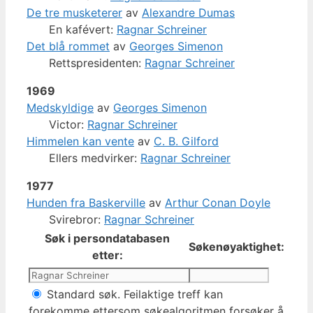
De tre musketerer
av
Alexandre Dumas
En kafévert:
Ragnar Schreiner
Det blå rommet
av
Georges Simenon
Rettspresidenten:
Ragnar Schreiner
1969
Medskyldige
av
Georges Simenon
Victor:
Ragnar Schreiner
Himmelen kan vente
av
C. B. Gilford
Ellers medvirker:
Ragnar Schreiner
1977
Hunden fra Baskerville
av
Arthur Conan Doyle
Svirebror:
Ragnar Schreiner
Søk i persondatabasen
Søkenøyaktighet:
etter:
Standard søk. Feilaktige treff kan
forekomme ettersom søkealgoritmen forsøker å