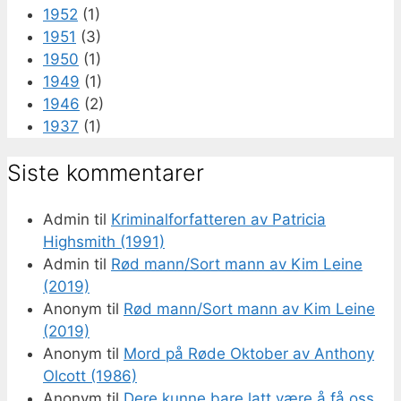
1952
(1)
1951
(3)
1950
(1)
1949
(1)
1946
(2)
1937
(1)
Siste kommentarer
Admin
til
Kriminalforfatteren av Patricia
Highsmith (1991)
Admin
til
Rød mann/Sort mann av Kim Leine
(2019)
Anonym
til
Rød mann/Sort mann av Kim Leine
(2019)
Anonym
til
Mord på Røde Oktober av Anthony
Olcott (1986)
Anonym
til
Dere kunne bare latt være å få oss