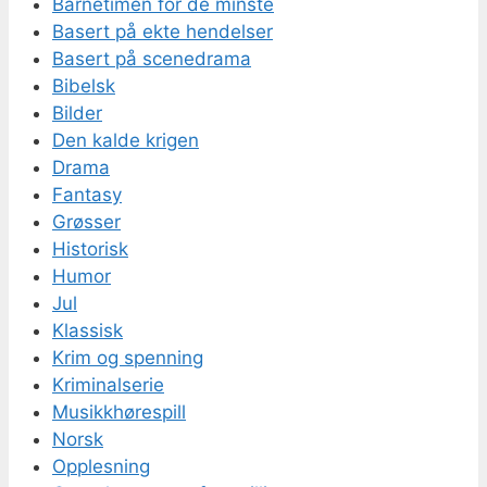
Barnetimen for de minste
Basert på ekte hendelser
Basert på scenedrama
Bibelsk
Bilder
Den kalde krigen
Drama
Fantasy
Grøsser
Historisk
Humor
Jul
Klassisk
Krim og spenning
Kriminalserie
Musikkhørespill
Norsk
Opplesning