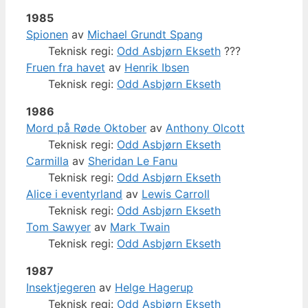
1985
Spionen
av
Michael Grundt Spang
Teknisk regi:
Odd Asbjørn Ekseth
???
Fruen fra havet
av
Henrik Ibsen
Teknisk regi:
Odd Asbjørn Ekseth
1986
Mord på Røde Oktober
av
Anthony Olcott
Teknisk regi:
Odd Asbjørn Ekseth
Carmilla
av
Sheridan Le Fanu
Teknisk regi:
Odd Asbjørn Ekseth
Alice i eventyrland
av
Lewis Carroll
Teknisk regi:
Odd Asbjørn Ekseth
Tom Sawyer
av
Mark Twain
Teknisk regi:
Odd Asbjørn Ekseth
1987
Insektjegeren
av
Helge Hagerup
Teknisk regi:
Odd Asbjørn Ekseth