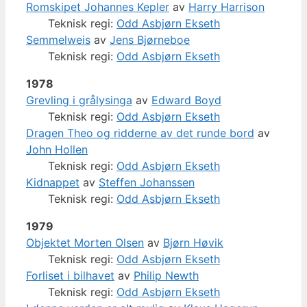
Romskipet Johannes Kepler
av
Harry Harrison
Teknisk regi:
Odd Asbjørn Ekseth
Semmelweis
av
Jens Bjørneboe
Teknisk regi:
Odd Asbjørn Ekseth
1978
Grevling i grålysinga
av
Edward Boyd
Teknisk regi:
Odd Asbjørn Ekseth
Dragen Theo og ridderne av det runde bord
av
John Hollen
Teknisk regi:
Odd Asbjørn Ekseth
Kidnappet
av
Steffen Johanssen
Teknisk regi:
Odd Asbjørn Ekseth
1979
Objektet Morten Olsen
av
Bjørn Høvik
Teknisk regi:
Odd Asbjørn Ekseth
Forliset i bilhavet
av
Philip Newth
Teknisk regi:
Odd Asbjørn Ekseth