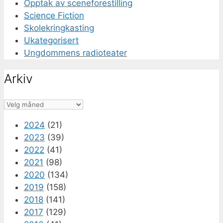
Opptak av sceneforestilling
Science Fiction
Skolekringkasting
Ukategorisert
Ungdommens radioteater
Arkiv
Arkiv
2024
(21)
2023
(39)
2022
(41)
2021
(98)
2020
(134)
2019
(158)
2018
(141)
2017
(129)