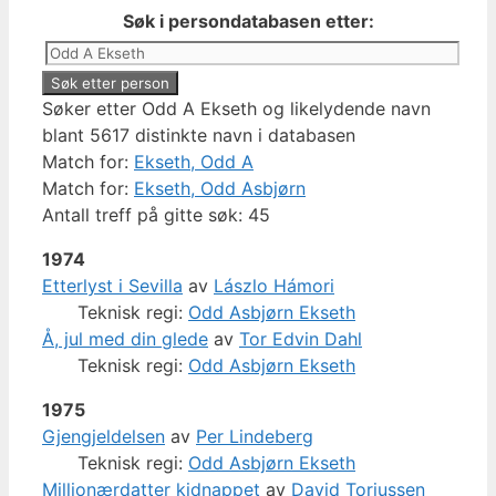
Søk i persondatabasen etter:
Søker etter Odd A Ekseth og likelydende navn
blant 5617 distinkte navn i databasen
Match for:
Ekseth, Odd A
Match for:
Ekseth, Odd Asbjørn
Antall treff på gitte søk: 45
1974
Etterlyst i Sevilla
av
Lászlo Hámori
Teknisk regi:
Odd Asbjørn Ekseth
Å, jul med din glede
av
Tor Edvin Dahl
Teknisk regi:
Odd Asbjørn Ekseth
1975
Gjengjeldelsen
av
Per Lindeberg
Teknisk regi:
Odd Asbjørn Ekseth
Millionærdatter kidnappet
av
David Torjussen