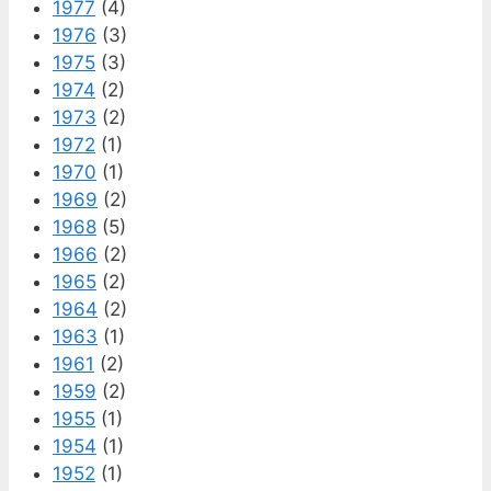
1977
(4)
1976
(3)
1975
(3)
1974
(2)
1973
(2)
1972
(1)
1970
(1)
1969
(2)
1968
(5)
1966
(2)
1965
(2)
1964
(2)
1963
(1)
1961
(2)
1959
(2)
1955
(1)
1954
(1)
1952
(1)