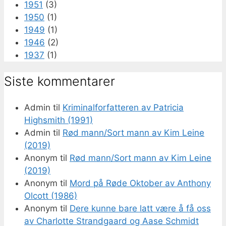
1951
(3)
1950
(1)
1949
(1)
1946
(2)
1937
(1)
Siste kommentarer
Admin
til
Kriminalforfatteren av Patricia
Highsmith (1991)
Admin
til
Rød mann/Sort mann av Kim Leine
(2019)
Anonym
til
Rød mann/Sort mann av Kim Leine
(2019)
Anonym
til
Mord på Røde Oktober av Anthony
Olcott (1986)
Anonym
til
Dere kunne bare latt være å få oss
av Charlotte Strandgaard og Aase Schmidt