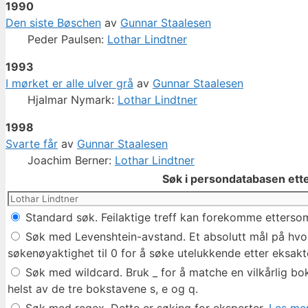
1990
Den siste Bøschen
av
Gunnar Staalesen
Peder Paulsen:
Lothar Lindtner
1993
I mørket er alle ulver grå
av
Gunnar Staalesen
Hjalmar Nymark:
Lothar Lindtner
1998
Svarte får
av
Gunnar Staalesen
Joachim Berner:
Lothar Lindtner
Søk i persondatabasen ette
Standard søk. Feilaktige treff kan forekomme ettersom
Søk med Levenshtein-avstand. Et absolutt mål på hvor 
søkenøyaktighet til 0 for å søke utelukkende etter eksakte
Søk med wildcard. Bruk _ for å matche en vilkårlig bok
helst av de tre bokstavene s, e og q.