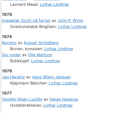
Leonard Mead:
Lothar Lindtner
1970
Inspektør Scott på farten
av
John P. Wynn
Overkonstabel Bingham:
Lothar Lindtner
1974
Kornmo
av
August Strindberg
Broren, konsulen:
Lothar Lindtner
Sju vinder
av
Olle Mattson
Butikksjef:
Lothar Lindtner
1976
Jan Herwitz
av
Hans Wiers-Jenssen
Kjøpmann Bøschen:
Lothar Lindtner
1977
Vennlig hilsen Lucifer
av
Helge Hagerup
Hotelldirektøren:
Lothar Lindtner