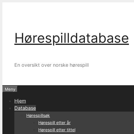
Hopp
til
innhold
Hørespilldatabase
En oversikt over norske hørespill
Meny
Hjem
Database
Hørespillsøk
Hørespill etter år
Hørespill etter tittel