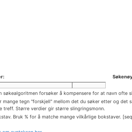
r:
Søkenøy
 søkealgoritmen forsøker å kompensere for at navn ofte skr
mange tegn "forskjell" mellom det du søker etter og det so
 treff. Større verdier gir større slingringsmonn.
stav. Bruk % for å matche mange vilkårlige bokstaver. [seq