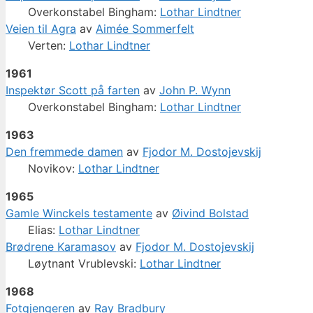
Overkonstabel Bingham:
Lothar Lindtner
Veien til Agra
av
Aimée Sommerfelt
Verten:
Lothar Lindtner
1961
Inspektør Scott på farten
av
John P. Wynn
Overkonstabel Bingham:
Lothar Lindtner
1963
Den fremmede damen
av
Fjodor M. Dostojevskij
Novikov:
Lothar Lindtner
1965
Gamle Winckels testamente
av
Øivind Bolstad
Elias:
Lothar Lindtner
Brødrene Karamasov
av
Fjodor M. Dostojevskij
Løytnant Vrublevski:
Lothar Lindtner
1968
Fotgjengeren
av
Ray Bradbury