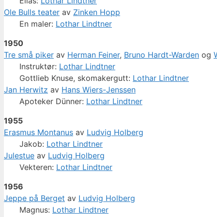
Elias:
Lothar Lindtner
Ole Bulls teater
av
Zinken Hopp
En maler:
Lothar Lindtner
1950
Tre små piker
av
Herman Feiner
,
Bruno Hardt-Warden
og
W
Instruktør:
Lothar Lindtner
Gottlieb Knuse, skomakergutt:
Lothar Lindtner
Jan Herwitz
av
Hans Wiers-Jenssen
Apoteker Dünner:
Lothar Lindtner
1955
Erasmus Montanus
av
Ludvig Holberg
Jakob:
Lothar Lindtner
Julestue
av
Ludvig Holberg
Vekteren:
Lothar Lindtner
1956
Jeppe på Berget
av
Ludvig Holberg
Magnus:
Lothar Lindtner