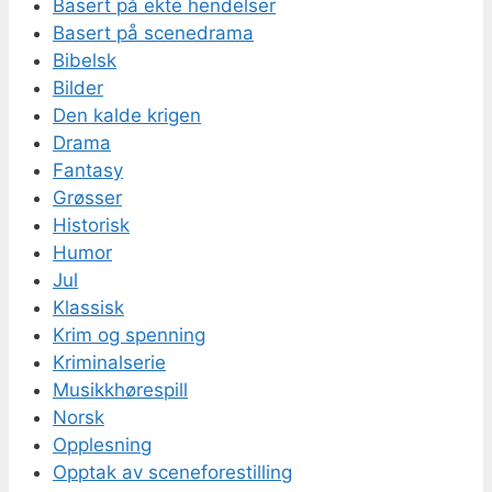
Basert på ekte hendelser
Basert på scenedrama
Bibelsk
Bilder
Den kalde krigen
Drama
Fantasy
Grøsser
Historisk
Humor
Jul
Klassisk
Krim og spenning
Kriminalserie
Musikkhørespill
Norsk
Opplesning
Opptak av sceneforestilling