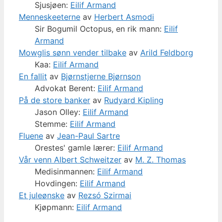
Sjusjøen:
Eilif Armand
Menneskeeterne
av
Herbert Asmodi
Sir Bogumil Octopus, en rik mann:
Eilif
Armand
Mowglis sønn vender tilbake
av
Arild Feldborg
Kaa:
Eilif Armand
En fallit
av
Bjørnstjerne Bjørnson
Advokat Berent:
Eilif Armand
På de store banker
av
Rudyard Kipling
Jason Olley:
Eilif Armand
Stemme:
Eilif Armand
Fluene
av
Jean-Paul Sartre
Orestes' gamle lærer:
Eilif Armand
Vår venn Albert Schweitzer
av
M. Z. Thomas
Medisinmannen:
Eilif Armand
Hovdingen:
Eilif Armand
Et juleønske
av
Rezsó Szirmai
Kjøpmann:
Eilif Armand