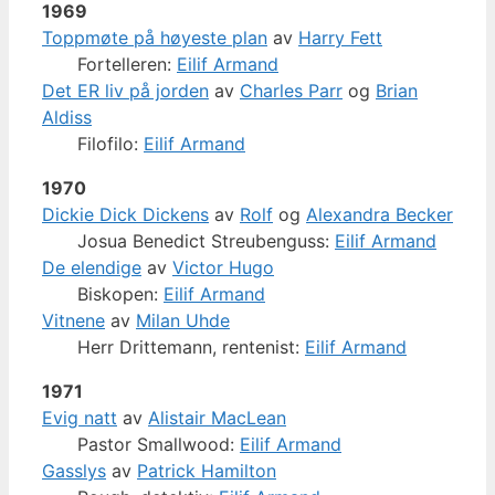
1969
Toppmøte på høyeste plan
av
Harry Fett
Fortelleren:
Eilif Armand
Det ER liv på jorden
av
Charles Parr
og
Brian
Aldiss
Filofilo:
Eilif Armand
1970
Dickie Dick Dickens
av
Rolf
og
Alexandra Becker
Josua Benedict Streubenguss:
Eilif Armand
De elendige
av
Victor Hugo
Biskopen:
Eilif Armand
Vitnene
av
Milan Uhde
Herr Drittemann, rentenist:
Eilif Armand
1971
Evig natt
av
Alistair MacLean
Pastor Smallwood:
Eilif Armand
Gasslys
av
Patrick Hamilton