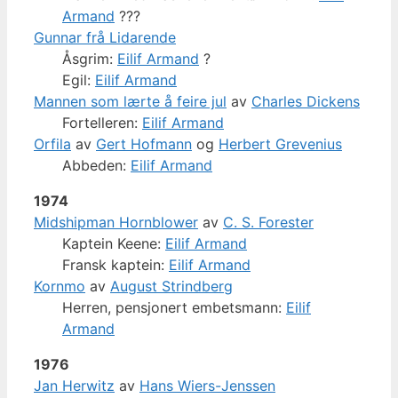
Armand
???
Gunnar frå Lidarende
Åsgrim:
Eilif Armand
?
Egil:
Eilif Armand
Mannen som lærte å feire jul
av
Charles Dickens
Fortelleren:
Eilif Armand
Orfila
av
Gert Hofmann
og
Herbert Grevenius
Abbeden:
Eilif Armand
1974
Midshipman Hornblower
av
C. S. Forester
Kaptein Keene:
Eilif Armand
Fransk kaptein:
Eilif Armand
Kornmo
av
August Strindberg
Herren, pensjonert embetsmann:
Eilif
Armand
1976
Jan Herwitz
av
Hans Wiers-Jenssen