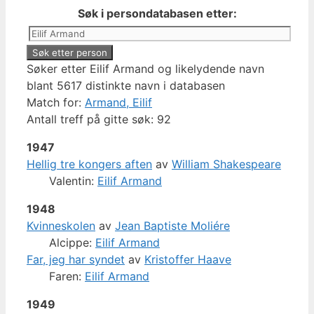
Søk i persondatabasen etter:
Søker etter Eilif Armand og likelydende navn
blant 5617 distinkte navn i databasen
Match for:
Armand, Eilif
Antall treff på gitte søk: 92
1947
Hellig tre kongers aften
av
William Shakespeare
Valentin:
Eilif Armand
1948
Kvinneskolen
av
Jean Baptiste Moliére
Alcippe:
Eilif Armand
Far, jeg har syndet
av
Kristoffer Haave
Faren:
Eilif Armand
1949