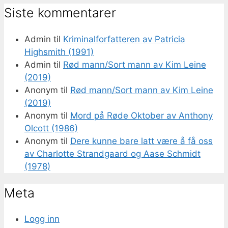
Siste kommentarer
Admin
til
Kriminalforfatteren av Patricia
Highsmith (1991)
Admin
til
Rød mann/Sort mann av Kim Leine
(2019)
Anonym
til
Rød mann/Sort mann av Kim Leine
(2019)
Anonym
til
Mord på Røde Oktober av Anthony
Olcott (1986)
Anonym
til
Dere kunne bare latt være å få oss
av Charlotte Strandgaard og Aase Schmidt
(1978)
Meta
Logg inn