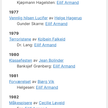
Kjøpmann Hagelsten:
Eilif Armand
1977
Vennlig hilsen Lucifer
av
Helge Hagerup
Gunder Skarre:
Eilif Armand
1979
Terroristene
av
Kolbein Falkeid
Dr. Lang:
Eilif Armand
1980
Klassefesten
av
Jean Bolinder
Banksjef Grønberg:
Eilif Armand
1981
Forværelset
av
Bjørg Vik
Helgesen:
Eilif Armand
1982
Måkespisere
av
Cecilie Løveid