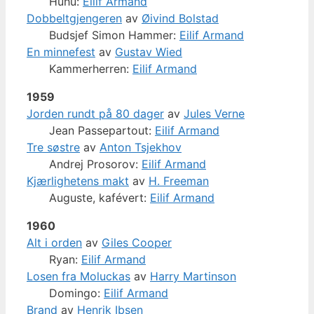
Huhu:
Eilif Armand
Dobbeltgjengeren
av
Øivind Bolstad
Budsjef Simon Hammer:
Eilif Armand
En minnefest
av
Gustav Wied
Kammerherren:
Eilif Armand
1959
Jorden rundt på 80 dager
av
Jules Verne
Jean Passepartout:
Eilif Armand
Tre søstre
av
Anton Tsjekhov
Andrej Prosorov:
Eilif Armand
Kjærlighetens makt
av
H. Freeman
Auguste, kafévert:
Eilif Armand
1960
Alt i orden
av
Giles Cooper
Ryan:
Eilif Armand
Losen fra Moluckas
av
Harry Martinson
Domingo:
Eilif Armand
Brand
av
Henrik Ibsen