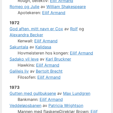
Rough, detektiv:
Eilif Armand
Romeo og Julie
av
William Shakespeare
Apotekeren:
Eilif Armand
1972
God aften, mitt navn er Cox
av
Rolf
og
Alexandra Becker
Kenwall:
Eilif Armand
Sakuntala
av
Kalidasa
Hovmeisteren hos kongen:
Eilif Armand
Sadako vil leve
av
Karl Bruckner
Hawkins:
Eilif Armand
Galileis liv
av
Bertolt Brecht
Filosofen:
Eilif Armand
1973
Gutten med gullbuksene
av
Max Lundgren
Bankmann:
Eilif Armand
Veddeløpsbanen
av
Patricia Wrightson
Mannen med flaskeneDirektør Brown:
Eilif