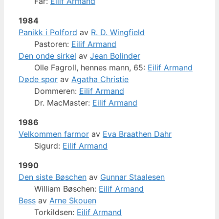
Far:
Eilif Armand
1984
Panikk i Polford
av
R. D. Wingfield
Pastoren:
Eilif Armand
Den onde sirkel
av
Jean Bolinder
Olle Fagroll, hennes mann, 65:
Eilif Armand
Døde spor
av
Agatha Christie
Dommeren:
Eilif Armand
Dr. MacMaster:
Eilif Armand
1986
Velkommen farmor
av
Eva Braathen Dahr
Sigurd:
Eilif Armand
1990
Den siste Bøschen
av
Gunnar Staalesen
William Bøschen:
Eilif Armand
Bess
av
Arne Skouen
Torkildsen:
Eilif Armand