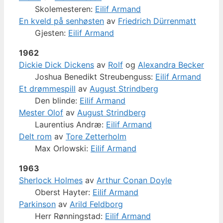
Skolemesteren:
Eilif Armand
En kveld på senhøsten
av
Friedrich Dürrenmatt
Gjesten:
Eilif Armand
1962
Dickie Dick Dickens
av
Rolf
og
Alexandra Becker
Joshua Benedikt Streubenguss:
Eilif Armand
Et drømmespill
av
August Strindberg
Den blinde:
Eilif Armand
Mester Olof
av
August Strindberg
Laurentius Andræ:
Eilif Armand
Delt rom
av
Tore Zetterholm
Max Orlowski:
Eilif Armand
1963
Sherlock Holmes
av
Arthur Conan Doyle
Oberst Hayter:
Eilif Armand
Parkinson
av
Arild Feldborg
Herr Rønningstad:
Eilif Armand