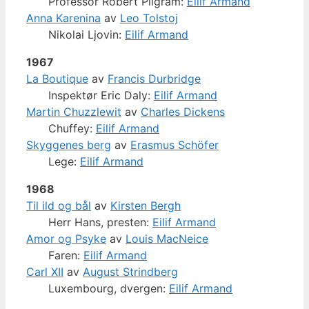
Professor Robert Pilgram:
Eilif Armand
Anna Karenina
av
Leo Tolstoj
Nikolai Ljovin:
Eilif Armand
1967
La Boutique
av
Francis Durbridge
Inspektør Eric Daly:
Eilif Armand
Martin Chuzzlewit
av
Charles Dickens
Chuffey:
Eilif Armand
Skyggenes berg
av
Erasmus Schöfer
Lege:
Eilif Armand
1968
Til ild og bål
av
Kirsten Bergh
Herr Hans, presten:
Eilif Armand
Amor og Psyke
av
Louis MacNeice
Faren:
Eilif Armand
Carl XII
av
August Strindberg
Luxembourg, dvergen:
Eilif Armand