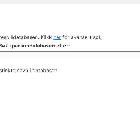
respilldatabasen. Klikk
her
for avansert søk.
Søk i persondatabasen etter:
istinkte navn i databasen