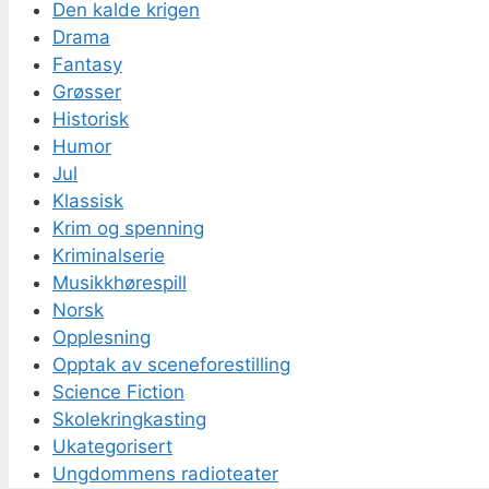
Den kalde krigen
Drama
Fantasy
Grøsser
Historisk
Humor
Jul
Klassisk
Krim og spenning
Kriminalserie
Musikkhørespill
Norsk
Opplesning
Opptak av sceneforestilling
Science Fiction
Skolekringkasting
Ukategorisert
Ungdommens radioteater