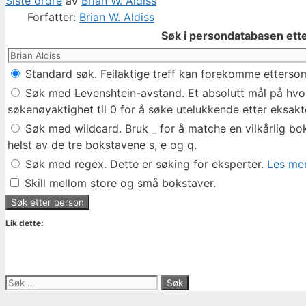
Siste ordre
av
Brian W. Aldiss
Forfatter:
Brian W. Aldiss
Søk i persondatabasen ette
Standard søk. Feilaktige treff kan forekomme ettersom
Søk med Levenshtein-avstand. Et absolutt mål på hvor 
søkenøyaktighet til 0 for å søke utelukkende etter eksakte
Søk med wildcard. Bruk _ for å matche en vilkårlig bok
helst av de tre bokstavene s, e og q.
Søk med regex. Dette er søking for eksperter.
Les mer
Skill mellom store og små bokstaver.
Lik dette:
Søk
etter: