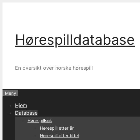
Hopp
til
innhold
Hørespilldatabase
En oversikt over norske hørespill
Meny
Hjem
Database
Hørespillsøk
Hørespill etter år
Hørespill etter tittel