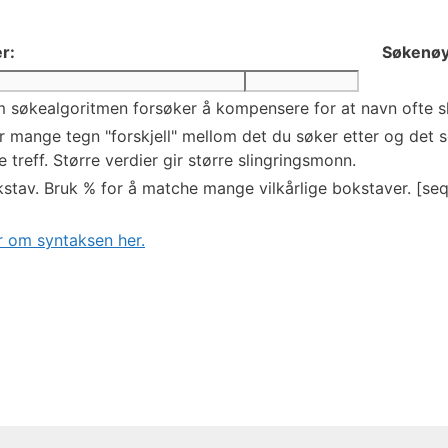
r:
Søkenøy
 søkealgoritmen forsøker å kompensere for at navn ofte skr
mange tegn "forskjell" mellom det du søker etter og det so
 treff. Større verdier gir større slingringsmonn.
stav. Bruk % for å matche mange vilkårlige bokstaver. [seq
 om syntaksen her.