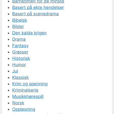
Barnetimen for de minste
Basert på ekte hendelser
Basert på scenedrama
Bibelsk
Bilder
Den kalde krigen
Drama
Fantasy
Grøsser
Historisk
Humor
Jul
Klassisk
Krim og spenning
Kriminalserie
Musikkhørespill
Norsk
Opplesning