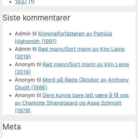
1937
(1)
Siste kommentarer
Admin
til
Kriminalforfatteren av Patricia
Highsmith (1991)
Admin
til
Rød mann/Sort mann av Kim Leine
(2019)
Anonym
til
Rød mann/Sort mann av Kim Leine
(2019)
Anonym
til
Mord på Røde Oktober av Anthony
Olcott (1986)
Anonym
til
Dere kunne bare latt være å få oss
av Charlotte Strandgaard og Aase Schmidt
(1978)
Meta