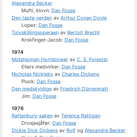
Alexandra Becker
Mufti, klovn:
Dan Fosse
Den tapte verden
av
Arthur Conan Doyle
Lopez:
Dan Fosse
Tolvskillingsoperaen
av
Bertolt Brecht
Krokfinger-Jacob:
Dan Fosse
1974
Midshipman Hornblower
av
C. S. Forester
Ellers medvirker:
Dan Fosse
Nicholas Nickleby
av
Charles Dickens
Pluck:
Dan Fosse
Den medskyldige
av
Friedrich Dürrenmatt
Jim:
Dan Fosse
1976
Rattenbury-saken
av
Terence Rattigan
Drosjesjåfør:
Dan Fosse
Dickie Dick Dickens
av
Rolf
og
Alexandra Becker