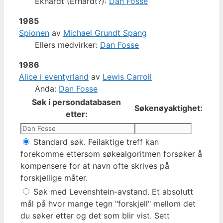
Ekhardt (Erhardt?):
Dan Fosse
1985
Spionen
av
Michael Grundt Spang
Ellers medvirker:
Dan Fosse
1986
Alice i eventyrland
av
Lewis Carroll
Anda:
Dan Fosse
Søk i persondatabasen
Søkenøyaktighet:
etter:
Standard søk. Feilaktige treff kan
forekomme ettersom søkealgoritmen forsøker å
kompensere for at navn ofte skrives på
forskjellige måter.
Søk med Levenshtein-avstand. Et absolutt
mål på hvor mange tegn "forskjell" mellom det
du søker etter og det som blir vist. Sett