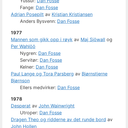
Yussuf:
Dan Fosse
Fange:
Dan Fosse
Adrian Posepilt
av
Kristian Kristiansen
Anders Bysvenn:
Dan Fosse
1977
Mannen som gikk opp i røyk
av
Maj Sjöwall
og
Per Wahlöö
Nygren:
Dan Fosse
Servitør:
Dan Fosse
Kelner:
Dan Fosse
Paul Lange og Tora Parsberg
av
Bjørnstjerne
Bjørnson
Ellers medvirker:
Dan Fosse
1978
Desperat
av
John Wainwright
Utroper:
Dan Fosse
Dragen Theo og ridderne av det runde bord
av
John Hollen