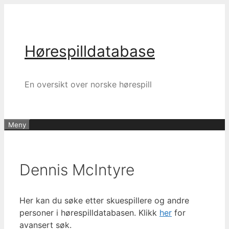
Hopp
til
innhold
Hørespilldatabase
En oversikt over norske hørespill
Meny
Dennis McIntyre
Her kan du søke etter skuespillere og andre
personer i hørespilldatabasen. Klikk
her
for
avansert søk.