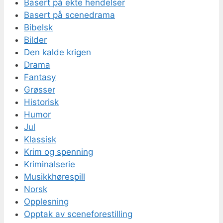
Basert på ekte hendelser
Basert på scenedrama
Bibelsk
Bilder
Den kalde krigen
Drama
Fantasy
Grøsser
Historisk
Humor
Jul
Klassisk
Krim og spenning
Kriminalserie
Musikkhørespill
Norsk
Opplesning
Opptak av sceneforestilling