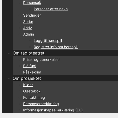
Personsøk
Personer etter navn
Sendinger
Serier
Arkiv
Admin
Legg til hørespill
Registrer info om hørespill
Om radioteatret
Priser og utmerkelser
Blå fugl
Påskekrim
Om prosjektet
Kilder
Gjestebok
Kontakt meg
Personvernerklæring
Informasjonskapsel-erklæring (EU)