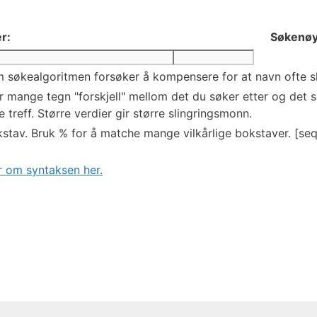
r:
Søkenøy
 søkealgoritmen forsøker å kompensere for at navn ofte skr
mange tegn "forskjell" mellom det du søker etter og det so
 treff. Større verdier gir større slingringsmonn.
stav. Bruk % for å matche mange vilkårlige bokstaver. [seq
 om syntaksen her.