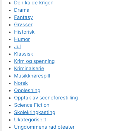
Den kalde krigen
Drama
Fantasy
Grøsser
Historisk
Humor
Jul
Klassisk
Krim og spenning
Kriminalserie
Musikkhørespill
Norsk
Opplesning
Opptak av sceneforestilling
Science Fiction
Skolekringkasting
Ukategorisert
Ungdommens radioteater