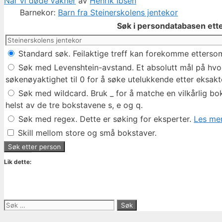
Når vi døde våkner
av
Henrik Ibsen
Barnekor:
Barn fra Steinerskolens jentekor
Søk i persondatabasen ette
Standard søk. Feilaktige treff kan forekomme ettersom
Søk med Levenshtein-avstand. Et absolutt mål på hvor 
søkenøyaktighet til 0 for å søke utelukkende etter eksakte
Søk med wildcard. Bruk _ for å matche en vilkårlig bok
helst av de tre bokstavene s, e og q.
Søk med regex. Dette er søking for eksperter.
Les mer
Skill mellom store og små bokstaver.
Lik dette:
Søk
etter: