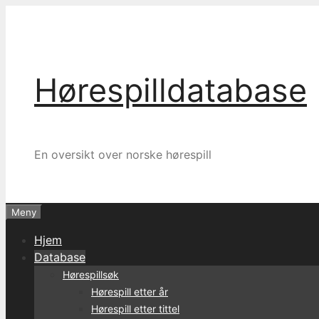
Hopp
til
innhold
Hørespilldatabase
En oversikt over norske hørespill
Meny
Hjem
Database
Hørespillsøk
Hørespill etter år
Hørespill etter tittel