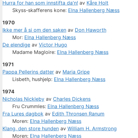
Hurra for han som innstifta da'n!
av
Kåre Holt
Skyss-skafferens kone:
Elna Hallenberg Næss
1970
Ikke mer å si om den saken
av
Don Haworth
Mor:
Elna Hallenberg Næss
De elendige
av
Victor Hugo
Madame Magloire:
Elna Hallenberg Næss
1971
Pappa Pellerins datter
av
Maria Gripe
Lisbeth, hushjelp:
Elna Hallenberg Næss
1974
Nicholas Nickleby
av
Charles Dickens
Fru Crummles:
Elna Hallenberg Næss
Fra Lures dagbok
av
Edith Thronsen Ranum
Moren:
Elna Hallenberg Næss
Klang, den store hunden
av
William H. Armstrong
Moren:
Elna Hallenberg Næss