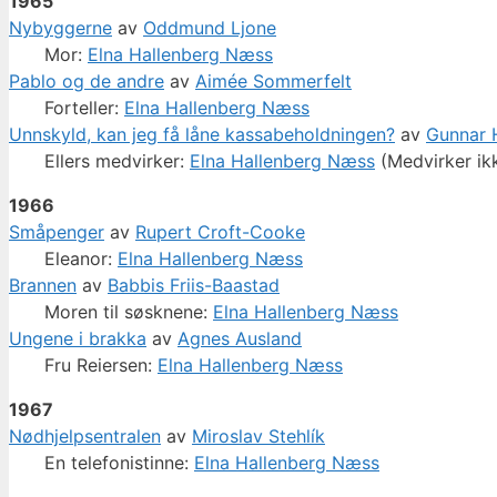
1965
Nybyggerne
av
Oddmund Ljone
Mor:
Elna Hallenberg Næss
Pablo og de andre
av
Aimée Sommerfelt
Forteller:
Elna Hallenberg Næss
Unnskyld, kan jeg få låne kassabeholdningen?
av
Gunnar 
Ellers medvirker:
Elna Hallenberg Næss
(Medvirker ikk
1966
Småpenger
av
Rupert Croft-Cooke
Eleanor:
Elna Hallenberg Næss
Brannen
av
Babbis Friis-Baastad
Moren til søsknene:
Elna Hallenberg Næss
Ungene i brakka
av
Agnes Ausland
Fru Reiersen:
Elna Hallenberg Næss
1967
Nødhjelpsentralen
av
Miroslav Stehlík
En telefonistinne:
Elna Hallenberg Næss