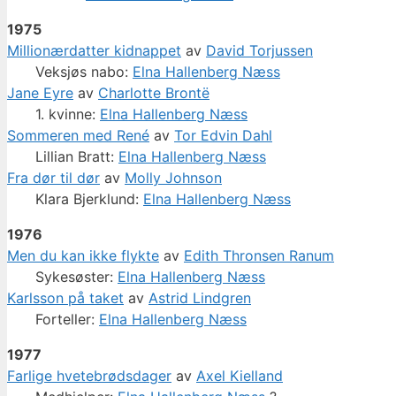
1975
Millionærdatter kidnappet
av
David Torjussen
Veksjøs nabo:
Elna Hallenberg Næss
Jane Eyre
av
Charlotte Brontë
1. kvinne:
Elna Hallenberg Næss
Sommeren med René
av
Tor Edvin Dahl
Lillian Bratt:
Elna Hallenberg Næss
Fra dør til dør
av
Molly Johnson
Klara Bjerklund:
Elna Hallenberg Næss
1976
Men du kan ikke flykte
av
Edith Thronsen Ranum
Sykesøster:
Elna Hallenberg Næss
Karlsson på taket
av
Astrid Lindgren
Forteller:
Elna Hallenberg Næss
1977
Farlige hvetebrødsdager
av
Axel Kielland