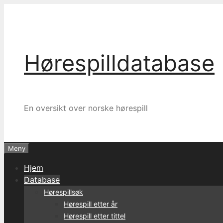
Hopp
til
innhold
Hørespilldatabase
En oversikt over norske hørespill
Meny
Hjem
Database
Hørespillsøk
Hørespill etter år
Hørespill etter tittel