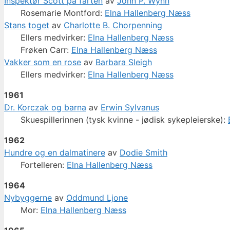
Inspektør Scott på farten
av
John P. Wynn
Rosemarie Montford:
Elna Hallenberg Næss
Stans toget
av
Charlotte B. Chorpenning
Ellers medvirker:
Elna Hallenberg Næss
Frøken Carr:
Elna Hallenberg Næss
Vakker som en rose
av
Barbara Sleigh
Ellers medvirker:
Elna Hallenberg Næss
1961
Dr. Korczak og barna
av
Erwin Sylvanus
Skuespillerinnen (tysk kvinne - jødisk sykepleierske):
1962
Hundre og en dalmatinere
av
Dodie Smith
Fortelleren:
Elna Hallenberg Næss
1964
Nybyggerne
av
Oddmund Ljone
Mor:
Elna Hallenberg Næss