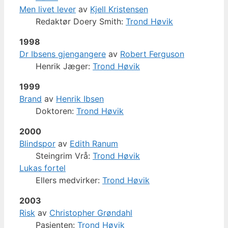
Men livet lever
av
Kjell Kristensen
Redaktør Doery Smith:
Trond Høvik
1998
Dr Ibsens gjengangere
av
Robert Ferguson
Henrik Jæger:
Trond Høvik
1999
Brand
av
Henrik Ibsen
Doktoren:
Trond Høvik
2000
Blindspor
av
Edith Ranum
Steingrim Vrå:
Trond Høvik
Lukas fortel
Ellers medvirker:
Trond Høvik
2003
Risk
av
Christopher Grøndahl
Pasienten:
Trond Høvik