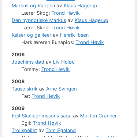
Markus og Rappen
av
Klaus Hagerup
Lærer Skog:
Trond Høvik
Den hypnotiske Markus
av
Klaus Hagerup
Lærer Skog:
Trond Høvik
Keiser og galileer
av
Henrik Ibsen
Hårkjæreren Eunapios:
Trond Høvik
2006
Joachims død
av
Liv Heløe
Tommy:
Trond Høvik
2008
Tause skrik
av
Arne Svingen
Far:
Trond Høvik
2009
Egil Skallagrimssons saga
av
Morten Cranner
Egil:
Trond Høvik
Trollspeilet
av
Tom Egeland