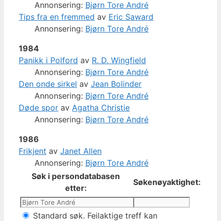
Annonsering:
Bjørn Tore André
Tips fra en fremmed
av
Eric Saward
Annonsering:
Bjørn Tore André
1984
Panikk i Polford
av
R. D. Wingfield
Annonsering:
Bjørn Tore André
Den onde sirkel
av
Jean Bolinder
Annonsering:
Bjørn Tore André
Døde spor
av
Agatha Christie
Annonsering:
Bjørn Tore André
1986
Frikjent
av
Janet Allen
Annonsering:
Bjørn Tore André
Søk i persondatabasen
Søkenøyaktighet:
etter:
Standard søk. Feilaktige treff kan