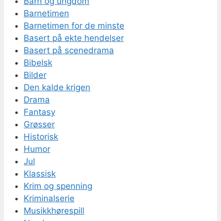
Barn og ungdom
Barnetimen
Barnetimen for de minste
Basert på ekte hendelser
Basert på scenedrama
Bibelsk
Bilder
Den kalde krigen
Drama
Fantasy
Grøsser
Historisk
Humor
Jul
Klassisk
Krim og spenning
Kriminalserie
Musikkhørespill