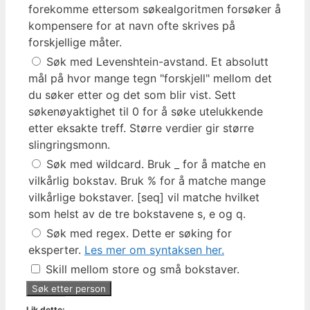
forekomme ettersom søkealgoritmen forsøker å
kompensere for at navn ofte skrives på
forskjellige måter.
Søk med Levenshtein-avstand. Et absolutt
mål på hvor mange tegn "forskjell" mellom det
du søker etter og det som blir vist. Sett
søkenøyaktighet til 0 for å søke utelukkende
etter eksakte treff. Større verdier gir større
slingringsmonn.
Søk med wildcard. Bruk _ for å matche en
vilkårlig bokstav. Bruk % for å matche mange
vilkårlige bokstaver. [seq] vil matche hvilket
som helst av de tre bokstavene s, e og q.
Søk med regex. Dette er søking for
eksperter.
Les mer om syntaksen her.
Skill mellom store og små bokstaver.
Lik dette: