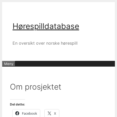
Hopp
til
innhold
Hørespilldatabase
En oversikt over norske hørespill
Meny
Om prosjektet
Del dette:
Facebook
X