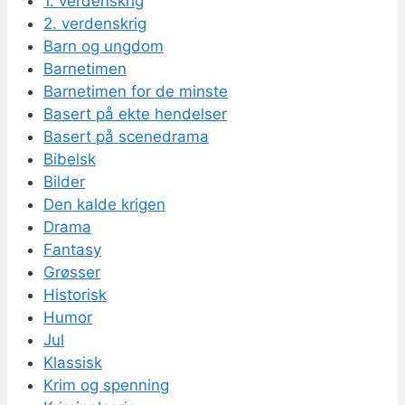
1. verdenskrig
2. verdenskrig
Barn og ungdom
Barnetimen
Barnetimen for de minste
Basert på ekte hendelser
Basert på scenedrama
Bibelsk
Bilder
Den kalde krigen
Drama
Fantasy
Grøsser
Historisk
Humor
Jul
Klassisk
Krim og spenning