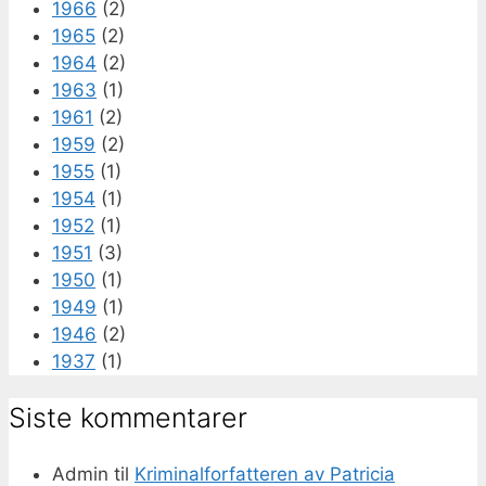
1966
(2)
1965
(2)
1964
(2)
1963
(1)
1961
(2)
1959
(2)
1955
(1)
1954
(1)
1952
(1)
1951
(3)
1950
(1)
1949
(1)
1946
(2)
1937
(1)
Siste kommentarer
Admin
til
Kriminalforfatteren av Patricia