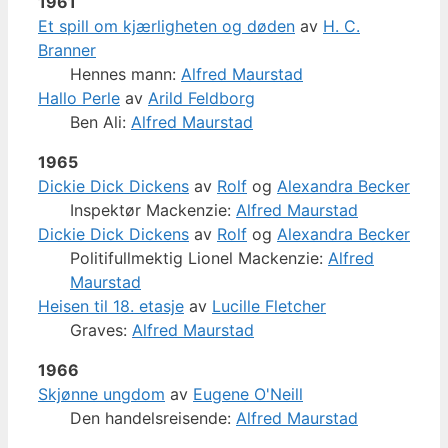
1961
Et spill om kjærligheten og døden
av
H. C.
Branner
Hennes mann:
Alfred Maurstad
Hallo Perle
av
Arild Feldborg
Ben Ali:
Alfred Maurstad
1965
Dickie Dick Dickens
av
Rolf
og
Alexandra Becker
Inspektør Mackenzie:
Alfred Maurstad
Dickie Dick Dickens
av
Rolf
og
Alexandra Becker
Politifullmektig Lionel Mackenzie:
Alfred
Maurstad
Heisen til 18. etasje
av
Lucille Fletcher
Graves:
Alfred Maurstad
1966
Skjønne ungdom
av
Eugene O'Neill
Den handelsreisende:
Alfred Maurstad