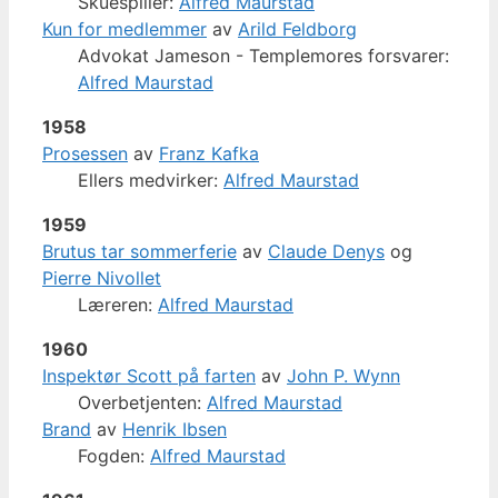
Skuespiller:
Alfred Maurstad
Kun for medlemmer
av
Arild Feldborg
Advokat Jameson - Templemores forsvarer:
Alfred Maurstad
1958
Prosessen
av
Franz Kafka
Ellers medvirker:
Alfred Maurstad
1959
Brutus tar sommerferie
av
Claude Denys
og
Pierre Nivollet
Læreren:
Alfred Maurstad
1960
Inspektør Scott på farten
av
John P. Wynn
Overbetjenten:
Alfred Maurstad
Brand
av
Henrik Ibsen
Fogden:
Alfred Maurstad