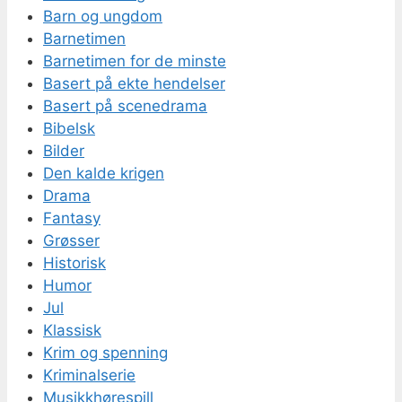
Barn og ungdom
Barnetimen
Barnetimen for de minste
Basert på ekte hendelser
Basert på scenedrama
Bibelsk
Bilder
Den kalde krigen
Drama
Fantasy
Grøsser
Historisk
Humor
Jul
Klassisk
Krim og spenning
Kriminalserie
Musikkhørespill