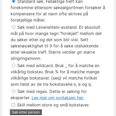
Standard søk. Feilaktige treff kan
forekomme ettersom søkealgoritmen forsøker å
kompensere for at navn ofte skrives på
forskjellige måter.
Søk med Levenshtein-avstand. Et absolutt
mål på hvor mange tegn "forskjell" mellom det
du søker etter og det som blir vist. Sett
søkenøyaktighet til 0 for å søke utelukkende
etter eksakte treff. Større verdier gir større
slingringsmonn.
Søk med wildcard. Bruk _ for å matche en
vilkårlig bokstav. Bruk % for å matche mange
vilkårlige bokstaver. [seq] vil matche hvilket
som helst av de tre bokstavene s, e og q.
Søk med regex. Dette er søking for
eksperter.
Les mer om syntaksen her.
Skill mellom store og små bokstaver.