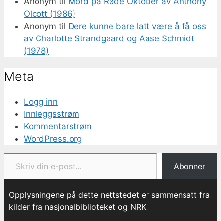
Anonym
til
Mord på Røde Oktober av Anthony
Olcott (1986)
Anonym
til
Dere kunne bare latt være å få oss
av Charlotte Strandgaard og Aase Schmidt
(1978)
Meta
Logg inn
Innleggsstrøm
Kommentarstrøm
WordPress.org
Skriv din e-post...
Abonner
Opplysningene på dette nettstedet er sammensatt fra
kilder fra nasjonalbiblioteket og NRK.