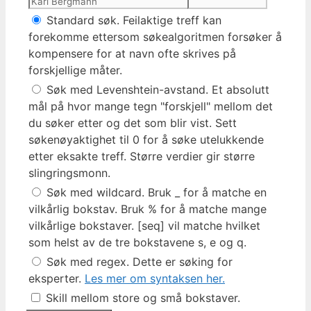
Standard søk. Feilaktige treff kan
forekomme ettersom søkealgoritmen forsøker å
kompensere for at navn ofte skrives på
forskjellige måter.
Søk med Levenshtein-avstand. Et absolutt
mål på hvor mange tegn "forskjell" mellom det
du søker etter og det som blir vist. Sett
søkenøyaktighet til 0 for å søke utelukkende
etter eksakte treff. Større verdier gir større
slingringsmonn.
Søk med wildcard. Bruk _ for å matche en
vilkårlig bokstav. Bruk % for å matche mange
vilkårlige bokstaver. [seq] vil matche hvilket
som helst av de tre bokstavene s, e og q.
Søk med regex. Dette er søking for
eksperter.
Les mer om syntaksen her.
Skill mellom store og små bokstaver.