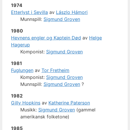
1974
Etterlyst i Sevilla
av
Lászlo Hámori
Munnspill:
Sigmund Groven
1980
Hevnens engler og Kaptein Død
av
Helge
Hagerup
Komponist:
Sigmund Groven
1981
Fuglungen
av
Tor Fretheim
Komponist:
Sigmund Groven
Munnspill:
Sigmund Groven
?
1982
Gilly Hopkins
av
Katherine Paterson
Musikk:
Sigmund Groven
(gammel
amerikansk folketone)
1985