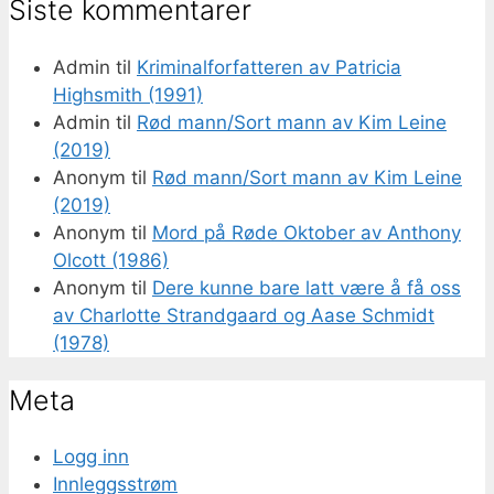
Siste kommentarer
Admin
til
Kriminalforfatteren av Patricia
Highsmith (1991)
Admin
til
Rød mann/Sort mann av Kim Leine
(2019)
Anonym
til
Rød mann/Sort mann av Kim Leine
(2019)
Anonym
til
Mord på Røde Oktober av Anthony
Olcott (1986)
Anonym
til
Dere kunne bare latt være å få oss
av Charlotte Strandgaard og Aase Schmidt
(1978)
Meta
Logg inn
Innleggsstrøm