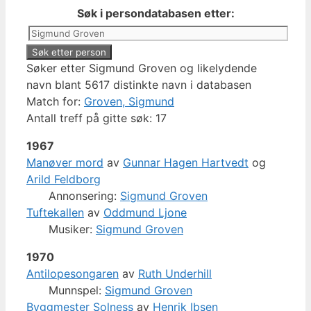
Søk i persondatabasen etter:
Søker etter Sigmund Groven og likelydende
navn blant 5617 distinkte navn i databasen
Match for:
Groven, Sigmund
Antall treff på gitte søk: 17
1967
Manøver mord
av
Gunnar Hagen Hartvedt
og
Arild Feldborg
Annonsering:
Sigmund Groven
Tuftekallen
av
Oddmund Ljone
Musiker:
Sigmund Groven
1970
Antilopesongaren
av
Ruth Underhill
Munnspel:
Sigmund Groven
Byggmester Solness
av
Henrik Ibsen