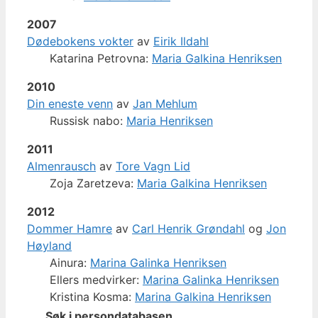
2007
Dødebokens vokter
av
Eirik Ildahl
Katarina Petrovna:
Maria Galkina Henriksen
2010
Din eneste venn
av
Jan Mehlum
Russisk nabo:
Maria Henriksen
2011
Almenrausch
av
Tore Vagn Lid
Zoja Zaretzeva:
Maria Galkina Henriksen
2012
Dommer Hamre
av
Carl Henrik Grøndahl
og
Jon
Høyland
Ainura:
Marina Galinka Henriksen
Ellers medvirker:
Marina Galinka Henriksen
Kristina Kosma:
Marina Galkina Henriksen
Søk i persondatabasen