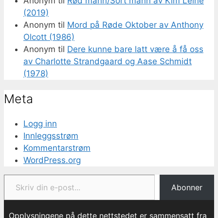
Anonym
til
Rød mann/Sort mann av Kim Leine
(2019)
Anonym
til
Mord på Røde Oktober av Anthony
Olcott (1986)
Anonym
til
Dere kunne bare latt være å få oss
av Charlotte Strandgaard og Aase Schmidt
(1978)
Meta
Logg inn
Innleggsstrøm
Kommentarstrøm
WordPress.org
Skriv din e-post...
Abonner
Opplysningene på dette nettstedet er sammensatt fra