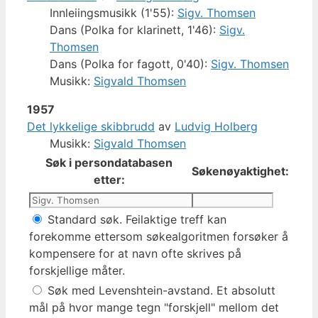
Innleiingsmusikk (1'55):
Sigv. Thomsen
Dans (Polka for klarinett, 1'46):
Sigv.
Thomsen
Dans (Polka for fagott, 0'40):
Sigv. Thomsen
Musikk:
Sigvald Thomsen
1957
Det lykkelige skibbrudd
av
Ludvig Holberg
Musikk:
Sigvald Thomsen
Søk i persondatabasen
Søkenøyaktighet:
etter:
Standard søk. Feilaktige treff kan
forekomme ettersom søkealgoritmen forsøker å
kompensere for at navn ofte skrives på
forskjellige måter.
Søk med Levenshtein-avstand. Et absolutt
mål på hvor mange tegn "forskjell" mellom det