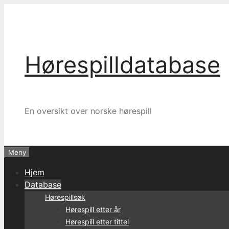
Hopp
til
innhold
Hørespilldatabase
En oversikt over norske hørespill
Meny
Hjem
Database
Hørespillsøk
Hørespill etter år
Hørespill etter tittel