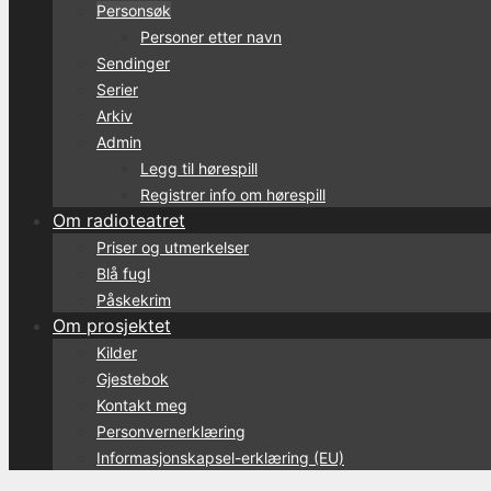
Personsøk
Personer etter navn
Sendinger
Serier
Arkiv
Admin
Legg til hørespill
Registrer info om hørespill
Om radioteatret
Priser og utmerkelser
Blå fugl
Påskekrim
Om prosjektet
Kilder
Gjestebok
Kontakt meg
Personvernerklæring
Informasjonskapsel-erklæring (EU)