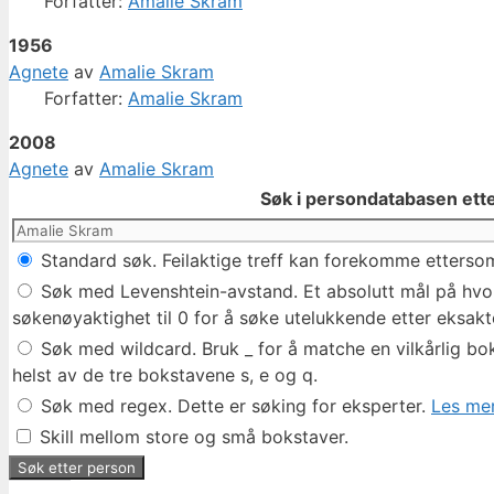
Forfatter:
Amalie Skram
1956
Agnete
av
Amalie Skram
Forfatter:
Amalie Skram
2008
Agnete
av
Amalie Skram
Søk i persondatabasen ette
Standard søk. Feilaktige treff kan forekomme ettersom
Søk med Levenshtein-avstand. Et absolutt mål på hvor 
søkenøyaktighet til 0 for å søke utelukkende etter eksakte
Søk med wildcard. Bruk _ for å matche en vilkårlig bok
helst av de tre bokstavene s, e og q.
Søk med regex. Dette er søking for eksperter.
Les mer
Skill mellom store og små bokstaver.