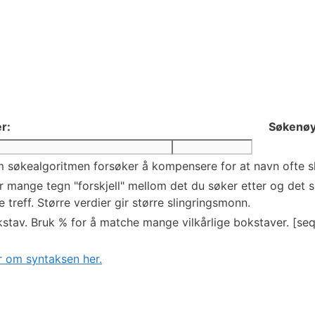
r:
Søkenøy
 søkealgoritmen forsøker å kompensere for at navn ofte skr
mange tegn "forskjell" mellom det du søker etter og det so
 treff. Større verdier gir større slingringsmonn.
stav. Bruk % for å matche mange vilkårlige bokstaver. [seq
 om syntaksen her.