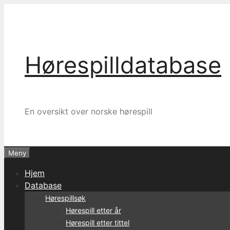
Hopp
til
innhold
Hørespilldatabase
En oversikt over norske hørespill
Meny
Hjem
Database
Hørespillsøk
Hørespill etter år
Hørespill etter tittel