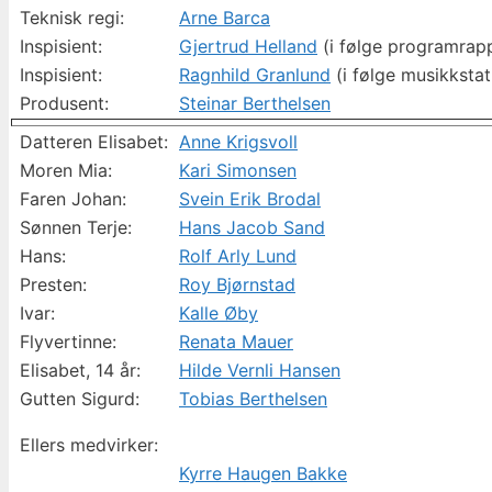
Teknisk regi:
Arne Barca
Inspisient:
Gjertrud Helland
(i følge programrap
Inspisient:
Ragnhild Granlund
(i følge musikkstat
Produsent:
Steinar Berthelsen
Datteren Elisabet:
Anne Krigsvoll
Moren Mia:
Kari Simonsen
Faren Johan:
Svein Erik Brodal
Sønnen Terje:
Hans Jacob Sand
Hans:
Rolf Arly Lund
Presten:
Roy Bjørnstad
Ivar:
Kalle Øby
Flyvertinne:
Renata Mauer
Elisabet, 14 år:
Hilde Vernli Hansen
Gutten Sigurd:
Tobias Berthelsen
Ellers medvirker:
Kyrre Haugen Bakke