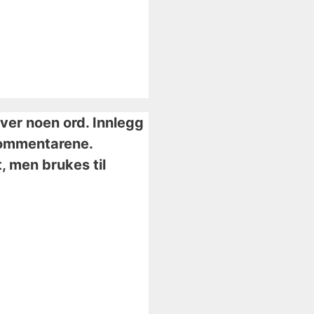
iver noen ord. Innlegg
i kommentarene.
, men brukes til