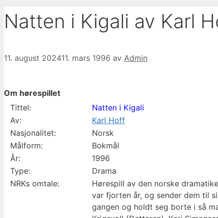
Natten i Kigali av Karl H
11. august 2024
11. mars 1996
av
Admin
Om hørespillet
Tittel:
Natten i Kigali
Av:
Karl Hoff
Nasjonalitet:
Norsk
Målform:
Bokmål
År:
1996
Type:
Drama
NRKs omtale:
Hørespill av den norske dramatike
var fjorten år, og sender dem til 
gangen og holdt seg borte i så ma