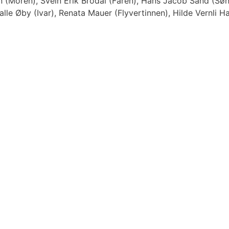
en (Moren), Svein Erik Brodal (Faren), Hans Jacob Sand (Søn
alle Øby (Ivar), Renata Mauer (Flyvertinnen), Hilde Vernli Ha