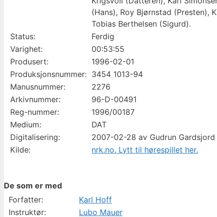
Krigsvoll (Datteren), Kari Simons
(Hans), Roy Bjørnstad (Presten), K
Tobias Berthelsen (Sigurd).
Status:
Ferdig
Varighet:
00:53:55
Produsert:
1996-02-01
Produksjonsnummer:
3454 1013-94
Manusnummer:
2276
Arkivnummer:
96-D-00491
Reg-nummer:
1996/00187
Medium:
DAT
Digitalisering:
2007-02-28 av Gudrun Gardsjord
Kilde:
nrk.no. Lytt til hørespillet her.
De som er med
Forfatter:
Karl Hoff
Instruktør:
Lubo Mauer