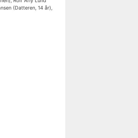
nen), Rolf Arly Lund
nsen (Datteren, 14 år),