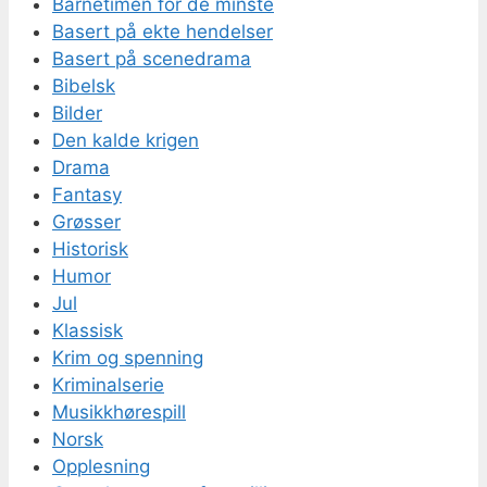
Barnetimen for de minste
Basert på ekte hendelser
Basert på scenedrama
Bibelsk
Bilder
Den kalde krigen
Drama
Fantasy
Grøsser
Historisk
Humor
Jul
Klassisk
Krim og spenning
Kriminalserie
Musikkhørespill
Norsk
Opplesning