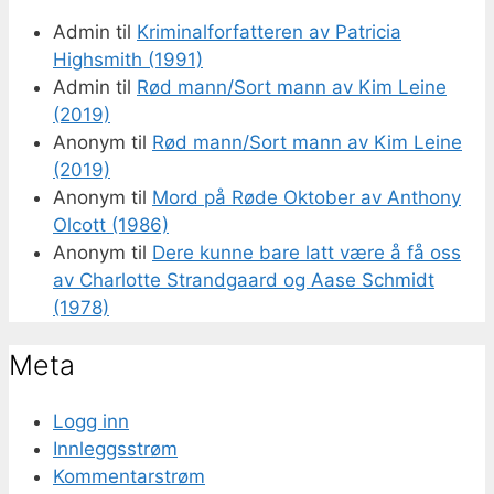
Admin
til
Kriminalforfatteren av Patricia
Highsmith (1991)
Admin
til
Rød mann/Sort mann av Kim Leine
(2019)
Anonym
til
Rød mann/Sort mann av Kim Leine
(2019)
Anonym
til
Mord på Røde Oktober av Anthony
Olcott (1986)
Anonym
til
Dere kunne bare latt være å få oss
av Charlotte Strandgaard og Aase Schmidt
(1978)
Meta
Logg inn
Innleggsstrøm
Kommentarstrøm