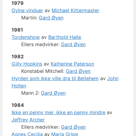
1979
Gylne vinduer
av
Michael Kittermaster
Martin:
Gard Øyen
1981
Tordenshow
av
Barthold Halle
Ellers medvirker:
Gard Øyen
1982
Gilly Hopkins
av
Katherine Paterson
Konstabel Mitchell:
Gard Øyen
Hyrden som ikke ville dra til Betlehem
av
John
Hollen
Mann 2:
Gard Øyen
1984
Ikke en penny mer, ikke en penny mindre
av
Jeffrey Archer
Ellers medvirker:
Gard Øyen
Agnes Cecilia
av
Maria Gripe