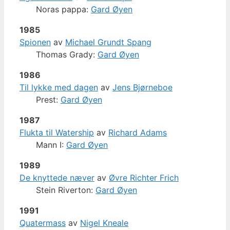
Noras pappa:
Gard Øyen
1985
Spionen
av
Michael Grundt Spang
Thomas Grady:
Gard Øyen
1986
Til lykke med dagen
av
Jens Bjørneboe
Prest:
Gard Øyen
1987
Flukta til Watership
av
Richard Adams
Mann I:
Gard Øyen
1989
De knyttede næver
av
Øvre Richter Frich
Stein Riverton:
Gard Øyen
1991
Quatermass
av
Nigel Kneale