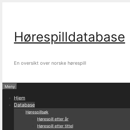
Hopp
til
innhold
Hørespilldatabase
En oversikt over norske hørespill
Meny
Hjem
Database
Hørespillsøk
Hørespill etter år
Hørespill etter tittel