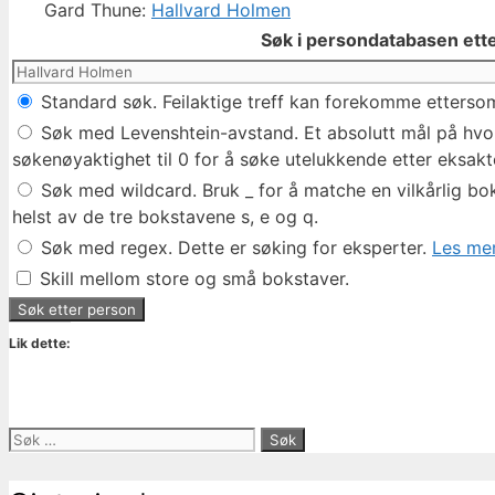
Gard Thune:
Hallvard Holmen
Søk i persondatabasen ette
Standard søk. Feilaktige treff kan forekomme ettersom
Søk med Levenshtein-avstand. Et absolutt mål på hvor 
søkenøyaktighet til 0 for å søke utelukkende etter eksakte
Søk med wildcard. Bruk _ for å matche en vilkårlig bok
helst av de tre bokstavene s, e og q.
Søk med regex. Dette er søking for eksperter.
Les mer
Skill mellom store og små bokstaver.
Lik dette:
Søk
etter: