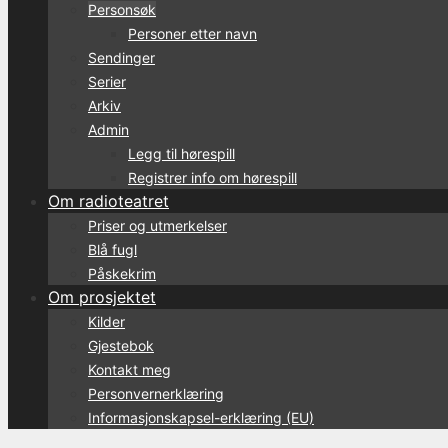
Personsøk
Personer etter navn
Sendinger
Serier
Arkiv
Admin
Legg til hørespill
Registrer info om hørespill
Om radioteatret
Priser og utmerkelser
Blå fugl
Påskekrim
Om prosjektet
Kilder
Gjestebok
Kontakt meg
Personvernerklæring
Informasjonskapsel-erklæring (EU)