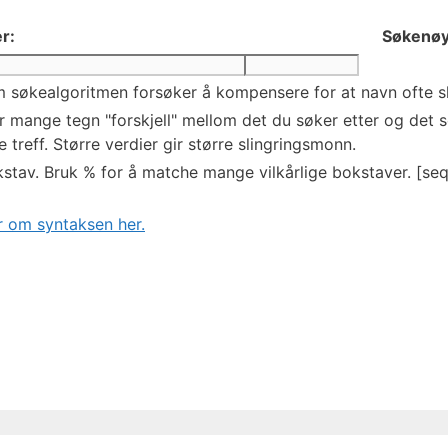
r:
Søkenøy
 søkealgoritmen forsøker å kompensere for at navn ofte skr
mange tegn "forskjell" mellom det du søker etter og det so
 treff. Større verdier gir større slingringsmonn.
stav. Bruk % for å matche mange vilkårlige bokstaver. [seq
 om syntaksen her.