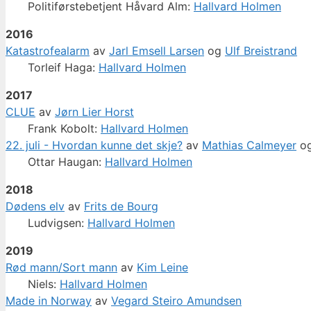
Politiførstebetjent Håvard Alm:
Hallvard Holmen
2016
Katastrofealarm
av
Jarl Emsell Larsen
og
Ulf Breistrand
Torleif Haga:
Hallvard Holmen
2017
CLUE
av
Jørn Lier Horst
Frank Kobolt:
Hallvard Holmen
22. juli - Hvordan kunne det skje?
av
Mathias Calmeyer
o
Ottar Haugan:
Hallvard Holmen
2018
Dødens elv
av
Frits de Bourg
Ludvigsen:
Hallvard Holmen
2019
Rød mann/Sort mann
av
Kim Leine
Niels:
Hallvard Holmen
Made in Norway
av
Vegard Steiro Amundsen