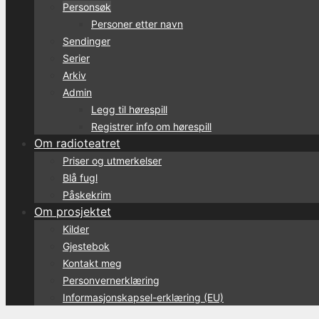
Personsøk
Personer etter navn
Sendinger
Serier
Arkiv
Admin
Legg til hørespill
Registrer info om hørespill
Om radioteatret
Priser og utmerkelser
Blå fugl
Påskekrim
Om prosjektet
Kilder
Gjestebok
Kontakt meg
Personvernerklæring
Informasjonskapsel-erklæring (EU)