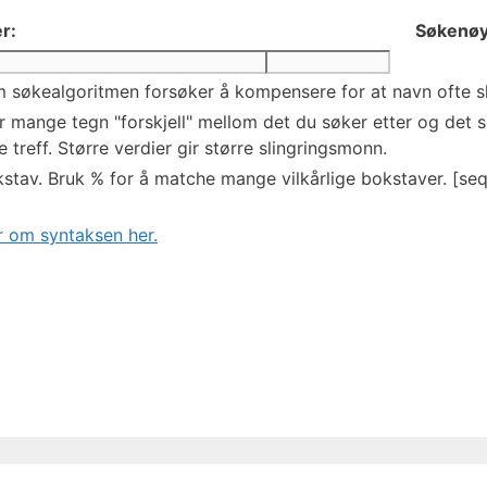
r:
Søkenøy
 søkealgoritmen forsøker å kompensere for at navn ofte skr
mange tegn "forskjell" mellom det du søker etter og det so
 treff. Større verdier gir større slingringsmonn.
stav. Bruk % for å matche mange vilkårlige bokstaver. [seq
 om syntaksen her.