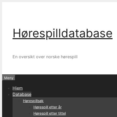
Hopp
til
innhold
Hørespilldatabase
En oversikt over norske hørespill
Meny
Hjem
Database
Hørespillsøk
Hørespill etter år
Hørespill etter tittel