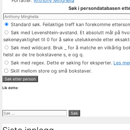
Forfatter:
Anthony Minghella
Søk i persondatabasen ette
Standard søk. Feilaktige treff kan forekomme ettersom
Søk med Levenshtein-avstand. Et absolutt mål på hvor 
søkenøyaktighet til 0 for å søke utelukkende etter eksakte
Søk med wildcard. Bruk _ for å matche en vilkårlig bok
helst av de tre bokstavene s, e og q.
Søk med regex. Dette er søking for eksperter.
Les mer
Skill mellom store og små bokstaver.
Lik dette:
Søk
etter: