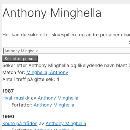
Anthony Minghella
Her kan du søke etter skuespillere og andre personer i hø
Søker etter Anthony Minghella og likelydende navn blant 
Match for:
Minghella, Anthony
Antall treff på gitte søk: 4
1987
Hval-musikk
av
Anthony Minghella
Forfatter:
Anthony Minghella
1990
Knute på tråden
av
Anthony Minghella