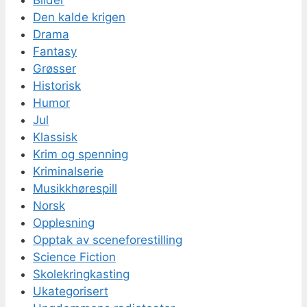
Den kalde krigen
Drama
Fantasy
Grøsser
Historisk
Humor
Jul
Klassisk
Krim og spenning
Kriminalserie
Musikkhørespill
Norsk
Opplesning
Opptak av sceneforestilling
Science Fiction
Skolekringkasting
Ukategorisert