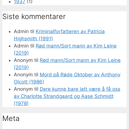
1937
(1)
Siste kommentarer
Admin
til
Kriminalforfatteren av Patricia
Highsmith (1991)
Admin
til
Rød mann/Sort mann av Kim Leine
(2019)
Anonym
til
Rød mann/Sort mann av Kim Leine
(2019)
Anonym
til
Mord på Røde Oktober av Anthony
Olcott (1986)
Anonym
til
Dere kunne bare latt være å få oss
av Charlotte Strandgaard og Aase Schmidt
(1978)
Meta