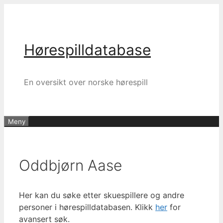
Hopp
til
innhold
Hørespilldatabase
En oversikt over norske hørespill
Meny
Oddbjørn Aase
Her kan du søke etter skuespillere og andre
personer i hørespilldatabasen. Klikk
her
for
avansert søk.