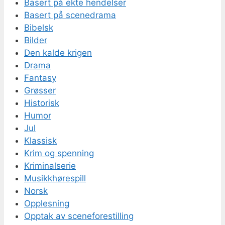
Basert på ekte hendelser
Basert på scenedrama
Bibelsk
Bilder
Den kalde krigen
Drama
Fantasy
Grøsser
Historisk
Humor
Jul
Klassisk
Krim og spenning
Kriminalserie
Musikkhørespill
Norsk
Opplesning
Opptak av sceneforestilling