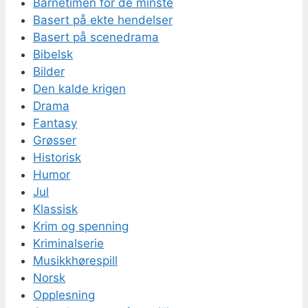
Barnetimen for de minste
Basert på ekte hendelser
Basert på scenedrama
Bibelsk
Bilder
Den kalde krigen
Drama
Fantasy
Grøsser
Historisk
Humor
Jul
Klassisk
Krim og spenning
Kriminalserie
Musikkhørespill
Norsk
Opplesning