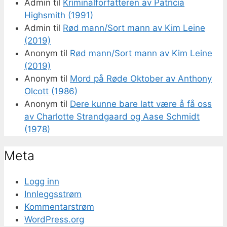
Admin
til
Kriminalforfatteren av Patricia
Highsmith (1991)
Admin
til
Rød mann/Sort mann av Kim Leine
(2019)
Anonym
til
Rød mann/Sort mann av Kim Leine
(2019)
Anonym
til
Mord på Røde Oktober av Anthony
Olcott (1986)
Anonym
til
Dere kunne bare latt være å få oss
av Charlotte Strandgaard og Aase Schmidt
(1978)
Meta
Logg inn
Innleggsstrøm
Kommentarstrøm
WordPress.org