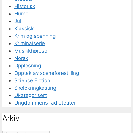
Historisk
Humor
Jul
Klassisk
Krim og spenning
Kriminalserie
Musikkhørespill
Norsk
Opplesning
Opptak av sceneforestilling
Science Fiction
Skolekringkasting
Ukategorisert
Ungdommens radioteater
Arkiv