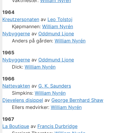
Vaktmester:
William Nyrén
1964
Kreutzersonaten
av
Leo Tolstoj
Kjøpmannen:
William Nyrén
Nybyggerne
av
Oddmund Ljone
Anders på gården:
William Nyrén
1965
Nybyggerne
av
Oddmund Ljone
Dick:
William Nyrén
1966
Nattevakten
av
G. K. Saunders
Simpkins:
William Nyrén
Djevelens disippel
av
George Bernhard Shaw
Ellers medvirker:
William Nyrén
1967
La Boutique
av
Francis Durbridge