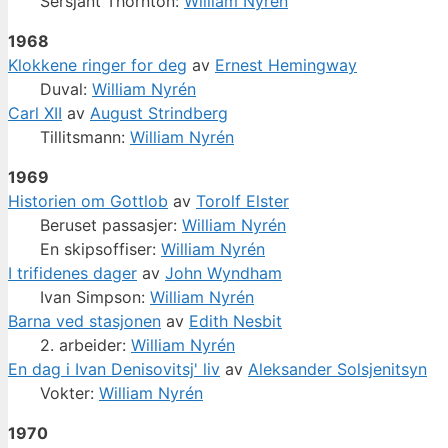
Sersjant Thornton:
William Nyrén
1968
Klokkene ringer for deg
av
Ernest Hemingway
Duval:
William Nyrén
Carl XII
av
August Strindberg
Tillitsmann:
William Nyrén
1969
Historien om Gottlob
av
Torolf Elster
Beruset passasjer:
William Nyrén
En skipsoffiser:
William Nyrén
I trifidenes dager
av
John Wyndham
Ivan Simpson:
William Nyrén
Barna ved stasjonen
av
Edith Nesbit
2. arbeider:
William Nyrén
En dag i Ivan Denisovitsj' liv
av
Aleksander Solsjenitsyn
Vokter:
William Nyrén
1970