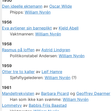
1950
Den ideelle ektemann
av
Oscar Wilde
Phipps:
William Nyrén
1956
Eva avtjener sin barneplikt
av
Kjeld Abell
Vaktmannen:
William Nyrén
1958
Rasmus på loffen
av
Astrid Lindgren
Politikonstabel Andersen:
William Nyrén
1959
Otter tre to kaller
av
Leif Hamre
Sjefsflygelederen:
William Nyrén
(?)
1961
Mandeltrekvisten
av
Barbara Picard
og
Geoffrey Dearmer
Han som ikke kan svømme:
William Nyrén
Lommetyv
av
Babbis Friis Baastad