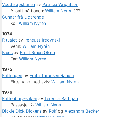
Veddeløpsbanen
av
Patricia Wrightson
Ansatt på banen:
William Nyrén
???
Gunnar frå Lidarende
Kol:
William Nyrén
1974
Ritualet
av
Ireneusz Iredynski
Venn:
William Nyrén
Blues
av
Ernst Bruun Olsen
Far:
William Nyrén
1975
Kattungen
av
Edith Thronsen Ranum
Ektemann med avis:
William Nyrén
1976
Rattenbury-saken
av
Terence Rattigan
Passasjer 2:
William Nyrén
Dickie Dick Dickens
av
Rolf
og
Alexandra Becker