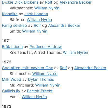
Dickie Dick Dickens
av
Rolf
og
Alexandra Becker
Vaktmannen:
William Nyrén
Klondike
av
Jack London
Båtfører:
William Nyrén
Farlig selskap
av
Rolf
og
Alexandra Becker
Smith:
William Nyrén
1971
Bråk i tier'n
av
Prudence Andrew
Knertens far, Alfred Thomas:
William Nyrén
1972
God aften, mitt navn er Cox
av
Rolf
og
Alexandra Becker
Stallmester:
William Nyrén
Milk Wood
av
Dylan Thomas
Mr. Pritchard:
William Nyrén
Galileis liv
av
Bertolt Brecht
Vanni:
William Nyrén
1973