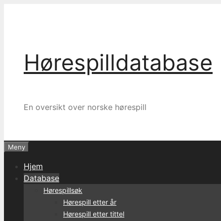
Hopp
til
innhold
Hørespilldatabase
En oversikt over norske hørespill
Meny
Hjem
Database
Hørespillsøk
Hørespill etter år
Hørespill etter tittel