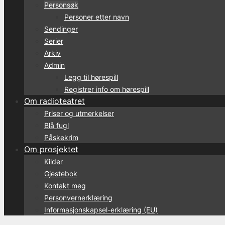
Personsøk
Personer etter navn
Sendinger
Serier
Arkiv
Admin
Legg til hørespill
Registrer info om hørespill
Om radioteatret
Priser og utmerkelser
Blå fugl
Påskekrim
Om prosjektet
Kilder
Gjestebok
Kontakt meg
Personvernerklæring
Informasjonskapsel-erklæring (EU)