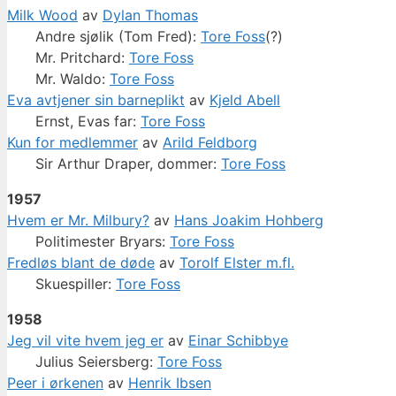
Milk Wood
av
Dylan Thomas
Andre sjølik (Tom Fred):
Tore Foss
(?)
Mr. Pritchard:
Tore Foss
Mr. Waldo:
Tore Foss
Eva avtjener sin barneplikt
av
Kjeld Abell
Ernst, Evas far:
Tore Foss
Kun for medlemmer
av
Arild Feldborg
Sir Arthur Draper, dommer:
Tore Foss
1957
Hvem er Mr. Milbury?
av
Hans Joakim Hohberg
Politimester Bryars:
Tore Foss
Fredløs blant de døde
av
Torolf Elster m.fl.
Skuespiller:
Tore Foss
1958
Jeg vil vite hvem jeg er
av
Einar Schibbye
Julius Seiersberg:
Tore Foss
Peer i ørkenen
av
Henrik Ibsen