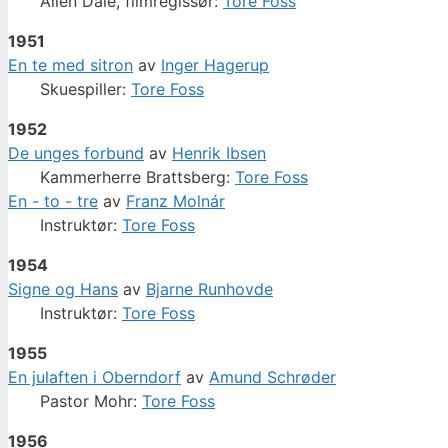
Allen Dale, filmregissør:
Tore Foss
1951
En te med sitron
av
Inger Hagerup
Skuespiller:
Tore Foss
1952
De unges forbund
av
Henrik Ibsen
Kammerherre Brattsberg:
Tore Foss
En - to - tre
av
Franz Molnár
Instruktør:
Tore Foss
1954
Signe og Hans
av
Bjarne Runhovde
Instruktør:
Tore Foss
1955
En julaften i Oberndorf
av
Amund Schrøder
Pastor Mohr:
Tore Foss
1956