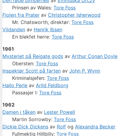
Den røde pimpernell
av
Emmuska Orczy
Prinsen av Wales:
Tore Foss
Fiolen fra Prater
av
Christopher Isherwood
Mr. Chatsworth, direktør:
Tore Foss
Vildanden
av
Henrik Ibsen
En blekfet herre:
Tore Foss
1961
Mysteriet på Reigate gods
av
Arthur Conan Doyle
Obersten:
Tore Foss
Inspektør Scott på farten
av
John P. Wynn
Kriminalsjefen:
Tore Foss
Hallo Perle
av
Arild Feldborg
Passasjer I:
Tore Foss
1962
Damen i tåken
av
Lester Powell
Martin Sorrowby:
Tore Foss
Dickie Dick Dickens
av
Rolf
og
Alexandra Becker
Fullmektig Hillbilly:
Tore Foss