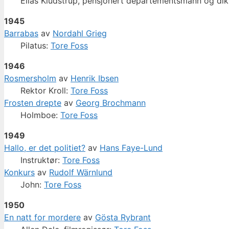
Elias Kludstrup, pensjonert departementsmann og dik
1945
Barrabas
av
Nordahl Grieg
Pilatus:
Tore Foss
1946
Rosmersholm
av
Henrik Ibsen
Rektor Kroll:
Tore Foss
Frosten drepte
av
Georg Brochmann
Holmboe:
Tore Foss
1949
Hallo, er det politiet?
av
Hans Faye-Lund
Instruktør:
Tore Foss
Konkurs
av
Rudolf Wärnlund
John:
Tore Foss
1950
En natt for mordere
av
Gösta Rybrant