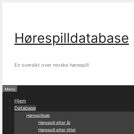
Hopp
til
innhold
Hørespilldatabase
En oversikt over norske hørespill
Meny
Hjem
Database
Hørespillsøk
Hørespill etter år
Hørespill etter tittel