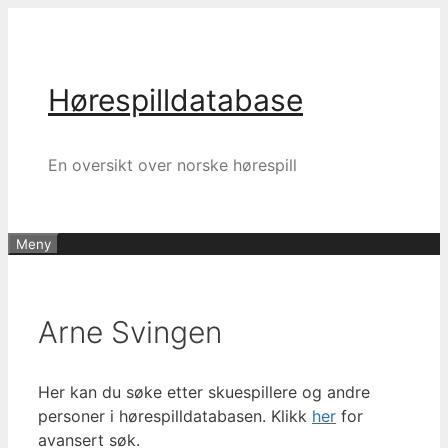
Hopp
til
innhold
Hørespilldatabase
En oversikt over norske hørespill
Meny
Arne Svingen
Her kan du søke etter skuespillere og andre
personer i hørespilldatabasen. Klikk
her
for
avansert søk.