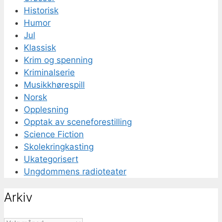
Historisk
Humor
Jul
Klassisk
Krim og spenning
Kriminalserie
Musikkhørespill
Norsk
Opplesning
Opptak av sceneforestilling
Science Fiction
Skolekringkasting
Ukategorisert
Ungdommens radioteater
Arkiv