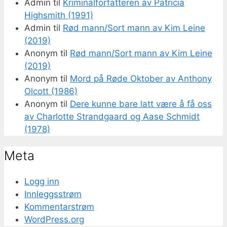
Admin
til
Kriminalforfatteren av Patricia
Highsmith (1991)
Admin
til
Rød mann/Sort mann av Kim Leine
(2019)
Anonym
til
Rød mann/Sort mann av Kim Leine
(2019)
Anonym
til
Mord på Røde Oktober av Anthony
Olcott (1986)
Anonym
til
Dere kunne bare latt være å få oss
av Charlotte Strandgaard og Aase Schmidt
(1978)
Meta
Logg inn
Innleggsstrøm
Kommentarstrøm
WordPress.org