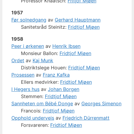
Professor Knaatsch:
Fritjof Mjøen
1957
Før solnedgang
av
Gerhard Hauptmann
Sanitetsråd Steinitz:
Fridtjof Mjøen
1958
Peer i ørkenen
av
Henrik Ibsen
Monsieur Ballon:
Fridtjof Mjøen
Ordet
av
Kaj Munk
Distriktslege Houen:
Fridtjof Mjøen
Prosessen
av
Franz Kafka
Ellers medvirker:
Fridtjof Mjøen
I Hegers hus
av
Johan Borgen
Stemmen:
Fridtjof Mjøen
Sannheten om Bébé Donge
av
Georges Simenon
Francois:
Fridtjof Mjøen
Opphold underveis
av
Friedrich Dürrenmatt
Forsvareren:
Fridtjof Mjøen