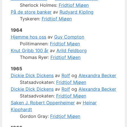
Sherlock Holmes:
Fridtjof Mjøen
På de store banker
av
Rudyard Kipling
Tyskeren:
Fridtjof Mjøen
1964
Hjemme hos oss
av
Guy Compton
Politimannen:
Fridtjof Mjøen
Knut Gribb 100 år
av
Arild Feldborg
Thomas Ryer:
Fridtjof Mjøen
1965
Dickie Dick Dickens
av
Rolf
og
Alexandra Becker
Statsadvokaten:
Fridtjof Mjøen
Dickie Dick Dickens
av
Rolf
og
Alexandra Becker
Statsadvokaten:
Fridtjof Mjøen
Saken J. Robert Oppenheimer
av
Heinar
Kipphardt
Gordon Gray:
Fridtjof Mjøen