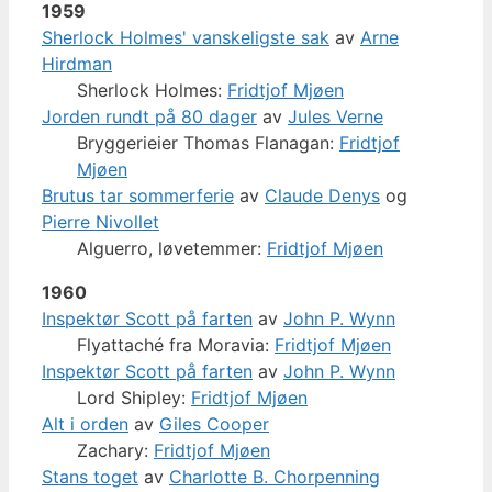
1959
Sherlock Holmes' vanskeligste sak
av
Arne
Hirdman
Sherlock Holmes:
Fridtjof Mjøen
Jorden rundt på 80 dager
av
Jules Verne
Bryggerieier Thomas Flanagan:
Fridtjof
Mjøen
Brutus tar sommerferie
av
Claude Denys
og
Pierre Nivollet
Alguerro, løvetemmer:
Fridtjof Mjøen
1960
Inspektør Scott på farten
av
John P. Wynn
Flyattaché fra Moravia:
Fridtjof Mjøen
Inspektør Scott på farten
av
John P. Wynn
Lord Shipley:
Fridtjof Mjøen
Alt i orden
av
Giles Cooper
Zachary:
Fridtjof Mjøen
Stans toget
av
Charlotte B. Chorpenning