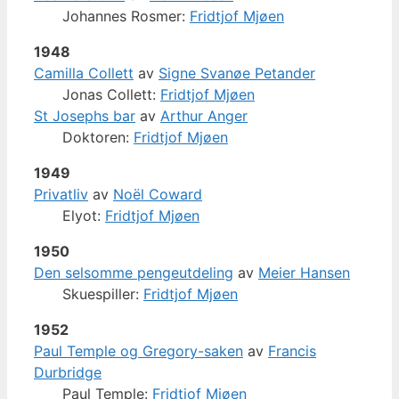
Johannes Rosmer:
Fridtjof Mjøen
1948
Camilla Collett
av
Signe Svanøe Petander
Jonas Collett:
Fridtjof Mjøen
St Josephs bar
av
Arthur Anger
Doktoren:
Fridtjof Mjøen
1949
Privatliv
av
Noël Coward
Elyot:
Fridtjof Mjøen
1950
Den selsomme pengeutdeling
av
Meier Hansen
Skuespiller:
Fridtjof Mjøen
1952
Paul Temple og Gregory-saken
av
Francis
Durbridge
Paul Temple:
Fridtjof Mjøen