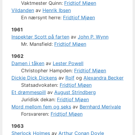
Vaktmester Quinn:
Fridtjof Mjøen
Vildanden
av
Henrik Ibsen
En nærsynt herre:
Fridtjof Mjøen
1961
Inspektør Scott på farten
av
John P. Wynn
Mr. Mansfield:
Fridtjof Mjøen
1962
Damen i tåken
av
Lester Powell
Christopher Hampden:
Fridtjof Mjøen
Dickie Dick Dickens
av
Rolf
og
Alexandra Becker
Statsadvokaten:
Fridtjof Mjøen
Et drømmespill
av
August Strindberg
Juridisk dekan:
Fridtjof Mjøen
Mord mellom fem og seks
av
Bernhard Merivale
Forsvareren:
Fridtjof Mjøen
1963
Sherlock Holmes
av
Arthur Conan Doyle