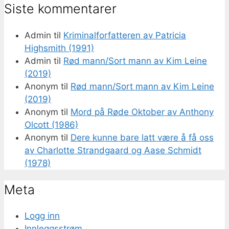
Siste kommentarer
Admin
til
Kriminalforfatteren av Patricia
Highsmith (1991)
Admin
til
Rød mann/Sort mann av Kim Leine
(2019)
Anonym
til
Rød mann/Sort mann av Kim Leine
(2019)
Anonym
til
Mord på Røde Oktober av Anthony
Olcott (1986)
Anonym
til
Dere kunne bare latt være å få oss
av Charlotte Strandgaard og Aase Schmidt
(1978)
Meta
Logg inn
Innleggsstrøm