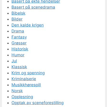
Basert på ekte hendelser
Basert på scenedrama
Bibelsk
Bilder
Den kalde krigen
Drama
Fantasy
Grøsser
Historisk
Humor
Jul
Klassisk
Krim og spenning
Kriminalserie
Musikkhørespill
Norsk
Opplesning
Opptak av sceneforestilling