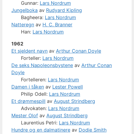
Gunnar:
Lars Nordrum
Jungelboka
av
Rudyard Kipling
Bagheera:
Lars Nordrum
Natteregn
av
H. C. Branner
Han:
Lars Nordrum
1962
Et sjeldent navn
av
Arthur Conan Doyle
Forteller:
Lars Nordrum
De seks Napoleonsbystene
av
Arthur Conan
Doyle
Fortelleren:
Lars Nordrum
Damen i tåken
av
Lester Powell
Philip Odell:
Lars Nordrum
Et drømmespill
av
August Strindberg
Advokaten:
Lars Nordrum
Mester Olof
av
August Strindberg
Laurentius Petri:
Lars Nordrum
Hundre og en dalmatinere
av
Dodie Smith