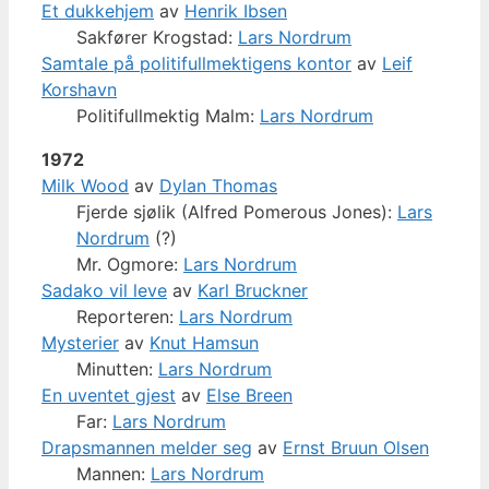
Et dukkehjem
av
Henrik Ibsen
Sakfører Krogstad:
Lars Nordrum
Samtale på politifullmektigens kontor
av
Leif
Korshavn
Politifullmektig Malm:
Lars Nordrum
1972
Milk Wood
av
Dylan Thomas
Fjerde sjølik (Alfred Pomerous Jones):
Lars
Nordrum
(?)
Mr. Ogmore:
Lars Nordrum
Sadako vil leve
av
Karl Bruckner
Reporteren:
Lars Nordrum
Mysterier
av
Knut Hamsun
Minutten:
Lars Nordrum
En uventet gjest
av
Else Breen
Far:
Lars Nordrum
Drapsmannen melder seg
av
Ernst Bruun Olsen
Mannen:
Lars Nordrum