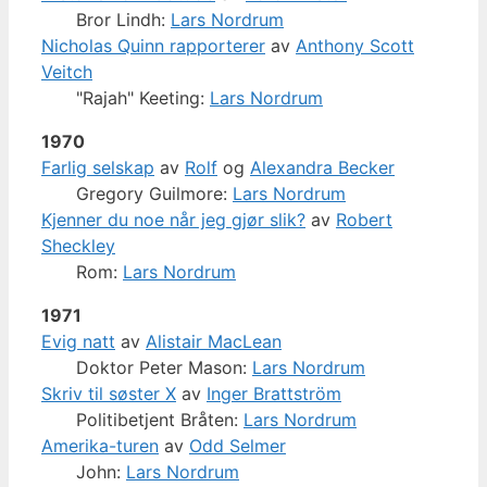
Bror Lindh:
Lars Nordrum
Nicholas Quinn rapporterer
av
Anthony Scott
Veitch
"Rajah" Keeting:
Lars Nordrum
1970
Farlig selskap
av
Rolf
og
Alexandra Becker
Gregory Guilmore:
Lars Nordrum
Kjenner du noe når jeg gjør slik?
av
Robert
Sheckley
Rom:
Lars Nordrum
1971
Evig natt
av
Alistair MacLean
Doktor Peter Mason:
Lars Nordrum
Skriv til søster X
av
Inger Brattström
Politibetjent Bråten:
Lars Nordrum
Amerika-turen
av
Odd Selmer
John:
Lars Nordrum