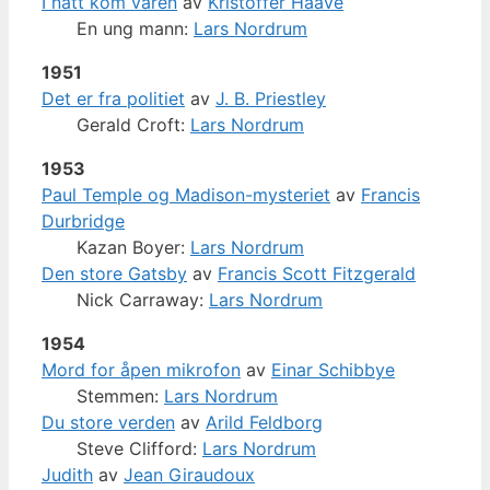
I natt kom våren
av
Kristoffer Haave
En ung mann:
Lars Nordrum
1951
Det er fra politiet
av
J. B. Priestley
Gerald Croft:
Lars Nordrum
1953
Paul Temple og Madison-mysteriet
av
Francis
Durbridge
Kazan Boyer:
Lars Nordrum
Den store Gatsby
av
Francis Scott Fitzgerald
Nick Carraway:
Lars Nordrum
1954
Mord for åpen mikrofon
av
Einar Schibbye
Stemmen:
Lars Nordrum
Du store verden
av
Arild Feldborg
Steve Clifford:
Lars Nordrum
Judith
av
Jean Giraudoux