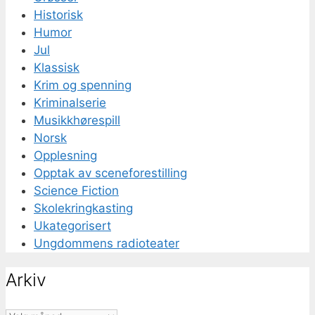
Historisk
Humor
Jul
Klassisk
Krim og spenning
Kriminalserie
Musikkhørespill
Norsk
Opplesning
Opptak av sceneforestilling
Science Fiction
Skolekringkasting
Ukategorisert
Ungdommens radioteater
Arkiv