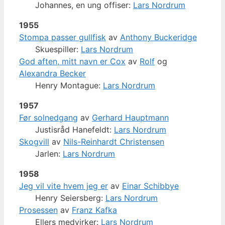
Johannes, en ung offiser:
Lars Nordrum
1955
Stompa passer gullfisk
av
Anthony Buckeridge
Skuespiller:
Lars Nordrum
God aften, mitt navn er Cox
av
Rolf
og
Alexandra Becker
Henry Montague:
Lars Nordrum
1957
Før solnedgang
av
Gerhard Hauptmann
Justisråd Hanefeldt:
Lars Nordrum
Skogvill
av
Nils-Reinhardt Christensen
Jarlen:
Lars Nordrum
1958
Jeg vil vite hvem jeg er
av
Einar Schibbye
Henry Seiersberg:
Lars Nordrum
Prosessen
av
Franz Kafka
Ellers medvirker:
Lars Nordrum