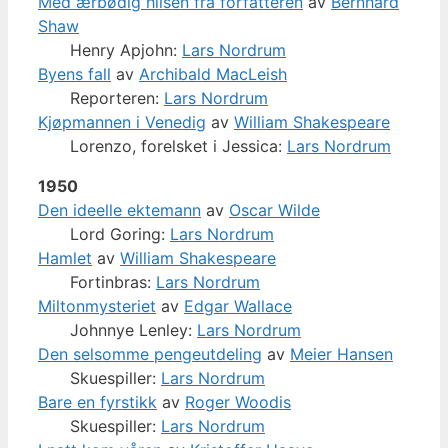
Med ærbødig hilsen fra forfatteren
av
Bernhard
Shaw
Henry Apjohn:
Lars Nordrum
Byens fall
av
Archibald MacLeish
Reporteren:
Lars Nordrum
Kjøpmannen i Venedig
av
William Shakespeare
Lorenzo, forelsket i Jessica:
Lars Nordrum
1950
Den ideelle ektemann
av
Oscar Wilde
Lord Goring:
Lars Nordrum
Hamlet
av
William Shakespeare
Fortinbras:
Lars Nordrum
Miltonmysteriet
av
Edgar Wallace
Johnnye Lenley:
Lars Nordrum
Den selsomme pengeutdeling
av
Meier Hansen
Skuespiller:
Lars Nordrum
Bare en fyrstikk
av
Roger Woodis
Skuespiller:
Lars Nordrum