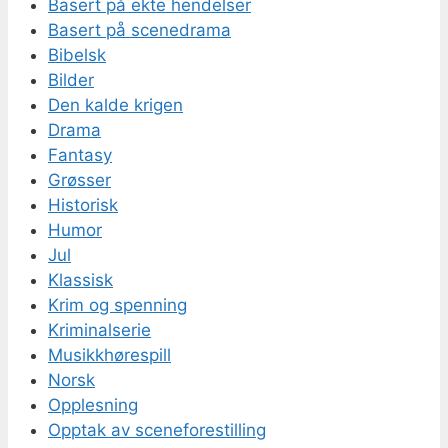
Basert på ekte hendelser
Basert på scenedrama
Bibelsk
Bilder
Den kalde krigen
Drama
Fantasy
Grøsser
Historisk
Humor
Jul
Klassisk
Krim og spenning
Kriminalserie
Musikkhørespill
Norsk
Opplesning
Opptak av sceneforestilling