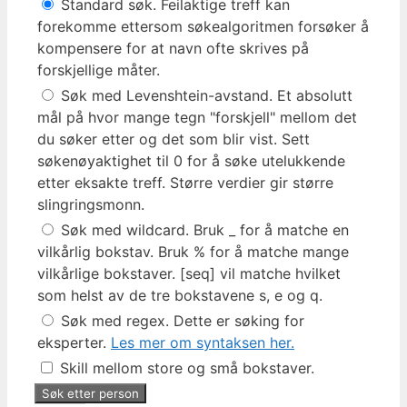
Standard søk. Feilaktige treff kan
forekomme ettersom søkealgoritmen forsøker å
kompensere for at navn ofte skrives på
forskjellige måter.
Søk med Levenshtein-avstand. Et absolutt
mål på hvor mange tegn "forskjell" mellom det
du søker etter og det som blir vist. Sett
søkenøyaktighet til 0 for å søke utelukkende
etter eksakte treff. Større verdier gir større
slingringsmonn.
Søk med wildcard. Bruk _ for å matche en
vilkårlig bokstav. Bruk % for å matche mange
vilkårlige bokstaver. [seq] vil matche hvilket
som helst av de tre bokstavene s, e og q.
Søk med regex. Dette er søking for
eksperter.
Les mer om syntaksen her.
Skill mellom store og små bokstaver.