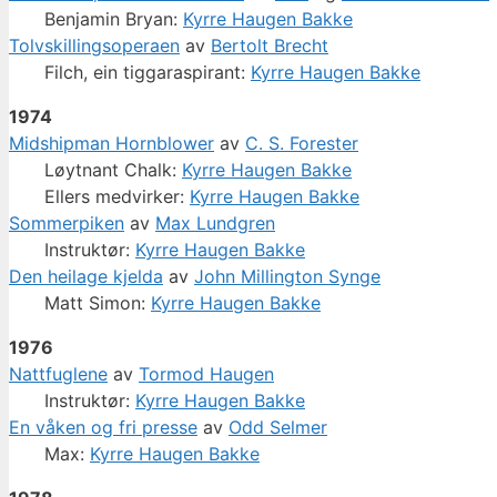
Benjamin Bryan:
Kyrre Haugen Bakke
Tolvskillingsoperaen
av
Bertolt Brecht
Filch, ein tiggaraspirant:
Kyrre Haugen Bakke
1974
Midshipman Hornblower
av
C. S. Forester
Løytnant Chalk:
Kyrre Haugen Bakke
Ellers medvirker:
Kyrre Haugen Bakke
Sommerpiken
av
Max Lundgren
Instruktør:
Kyrre Haugen Bakke
Den heilage kjelda
av
John Millington Synge
Matt Simon:
Kyrre Haugen Bakke
1976
Nattfuglene
av
Tormod Haugen
Instruktør:
Kyrre Haugen Bakke
En våken og fri presse
av
Odd Selmer
Max:
Kyrre Haugen Bakke