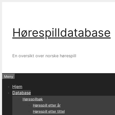
Hopp
til
innhold
Hørespilldatabase
En oversikt over norske hørespill
Meny
Hjem
Database
Hørespillsøk
Hørespill etter år
Hørespill etter tittel