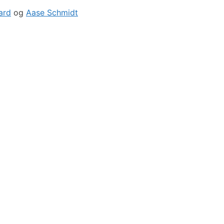
ard
og
Aase Schmidt