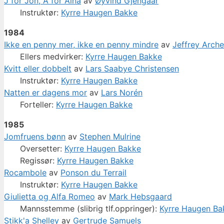
J for Jon, A for Aina
av
Øyvind Gjengaar
Instruktør:
Kyrre Haugen Bakke
1984
Ikke en penny mer, ikke en penny mindre
av
Jeffrey Arche
Ellers medvirker:
Kyrre Haugen Bakke
Kvitt eller dobbelt
av
Lars Saabye Christensen
Instruktør:
Kyrre Haugen Bakke
Natten er dagens mor
av
Lars Norén
Forteller:
Kyrre Haugen Bakke
1985
Jomfruens bønn
av
Stephen Mulrine
Oversetter:
Kyrre Haugen Bakke
Regissør:
Kyrre Haugen Bakke
Rocambole
av
Ponson du Terrail
Instruktør:
Kyrre Haugen Bakke
Giulietta og Alfa Romeo
av
Mark Hebsgaard
Mannsstemme (slibrig tlf.oppringer):
Kyrre Haugen Ba
Stikk'a Shelley
av
Gertrude Samuels