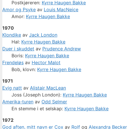
Postkjøreren:
Kyrre Haugen Bakke
Amor og Psyke
av
Louis MacNeice
Amor:
Kyrre Haugen Bakke
1970
Klondike
av
Jack London
Hal:
Kyrre Haugen Bakke
Duer i skuddet
av
Prudence Andrew
Boris:
Kyrre Haugen Bakke
Frendeløs
av
Hector Malot
Bob, klovn:
Kyrre Haugen Bakke
1971
Evig natt
av
Alistair MacLean
Joss (Joseph London):
Kyrre Haugen Bakke
Amerika-turen
av
Odd Selmer
En stemme i et selskap:
Kyrre Haugen Bakke
1972
God aften, mitt navn er Cox
av
Rolf
og
Alexandra Becker