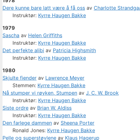
1978
Dere kunne bare latt være å få oss
av
Charlotte Strandga
Instruktør:
Kyrre Haugen Bakke
1979
Sascha
av
Helen Griffiths
Instruktør:
Kyrre Haugen Bakke
Det perfekte alibi
av
Patricia Highsmith
Instruktør:
Kyrre Haugen Bakke
1980
Skjulte fiender
av
Lawrence Meyer
Stemmen:
Kyrre Haugen Bakke
Nå stumper vi røyken, Stumpen
av
J. C. W. Brook
Instruktør:
Kyrre Haugen Bakke
Siste ordre
av
Brian W. Aldiss
Instruktør:
Kyrre Haugen Bakke
Den farlege dammen
av
Sheena Porter
Ronald Jones:
Kyrre Haugen Bakke
Pelle og superstøvlene
av
Klaus Hagerup