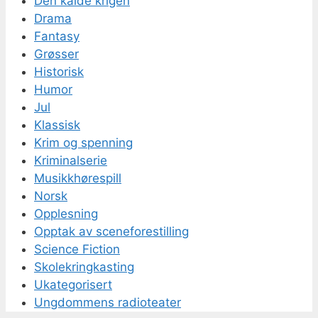
Den kalde krigen
Drama
Fantasy
Grøsser
Historisk
Humor
Jul
Klassisk
Krim og spenning
Kriminalserie
Musikkhørespill
Norsk
Opplesning
Opptak av sceneforestilling
Science Fiction
Skolekringkasting
Ukategorisert
Ungdommens radioteater