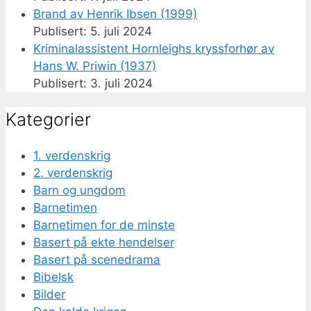
Brand av Henrik Ibsen (1999)
5. juli 2024
Kriminalassistent Hornleighs kryssforhør av
Hans W. Priwin (1937)
3. juli 2024
Kategorier
1. verdenskrig
2. verdenskrig
Barn og ungdom
Barnetimen
Barnetimen for de minste
Basert på ekte hendelser
Basert på scenedrama
Bibelsk
Bilder